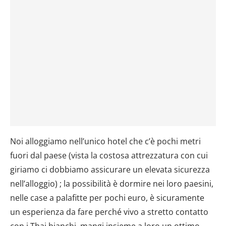
dalla Dichiarazione sui cookie.
Utilizziamo i cookie per personalizzare contenuti ed
annunci, per fornire funzionalità dei social media e per
analizzare il nostro traffico. Condividiamo inoltre
informazioni sul modo in cui utilizzi il nostro sito con i
nostri partner che si occupano di analisi dei dati web,
pubblicità e social media, i quali potrebbero combinarle
con altre informazioni che hai fornito loro o che hanno
raccolto dal tuo utilizzo dei loro servizi.
Noi alloggiamo nell’unico hotel che c’è pochi metri
fuori dal paese (vista la costosa attrezzatura con cui
giriamo ci dobbiamo assicurare un elevata sicurezza
nell’alloggio) ; la possibilità è dormire nei loro paesini,
nelle case a palafitte per pochi euro, è sicuramente
un esperienza da fare perché vivo a stretto contatto
con i Thai bianchi, mangi insieme a loro un ottimo