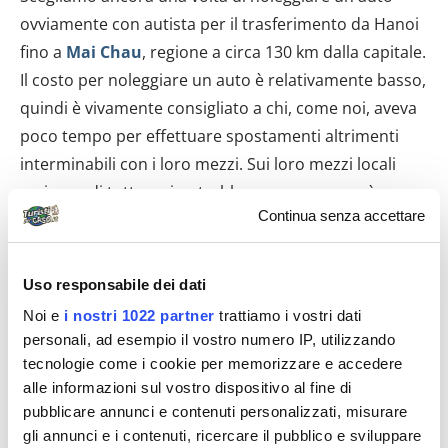
ovviamente con autista per il trasferimento da Hanoi
fino a
Mai Chau
, regione a circa 130 km dalla capitale.
Il costo per noleggiare un auto è relativamente basso,
quindi è vivamente consigliato a chi, come noi, aveva
poco tempo per effettuare spostamenti altrimenti
interminabili con i loro mezzi. Sui loro mezzi locali
caricano di tutto e si potrebbe passare, come è
Continua senza accettare
successo a turisti incontrati, infinite ore per tratte
relativamente brevi con tavole di legno caricate,
biciclette, borsoni, zaini, frutta, verdura, carni e
Uso responsabile dei dati
qualsiasi tipo di oggetto immaginabile e purtroppo
Noi e
i nostri 1022 partner
trattiamo i vostri dati
inconvenienti di chi non” ama” il pullman!
personali, ad esempio il vostro numero IP, utilizzando
tecnologie come i cookie per memorizzare e accedere
La cittadina di Mai Chau non ha nulla di interessante
alle informazioni sul vostro dispositivo al fine di
da visitare, ma appena fuori si trovano i
villaggi thai
pubblicare annunci e contenuti personalizzati, misurare
circondati da risaie e montagne verdi, luoghi dove
gli annunci e i contenuti, ricercare il pubblico e sviluppare