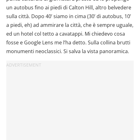
dalla Dichiarazione sui cookie.
un autobus fino ai piedi di Calton Hill, altro belvedere
sulla città. Dopo 40’ siamo in cima (30’ di autobus, 10’
Utilizziamo i cookie per personalizzare contenuti ed
annunci, per fornire funzionalità dei social media e per
a piedi, eh) ad ammirare la città, che è sempre uguale,
analizzare il nostro traffico. Condividiamo inoltre
ed un hotel col tetto a cavatappi. Mi chiedevo cosa
informazioni sul modo in cui utilizzi il nostro sito con i
fosse e Google Lens me l’ha detto. Sulla collina brutti
nostri partner che si occupano di analisi dei dati web,
monumenti neoclassici. Si salva la vista panoramica.
pubblicità e social media, i quali potrebbero combinarle
con altre informazioni che hai fornito loro o che hanno
raccolto dal tuo utilizzo dei loro servizi.