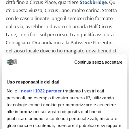
città fino a Circus Place, quartiere
Stockbridge
. Qui
c’è questa viuzza, Circus Lane, molto carina. Stretta
con le case allineate lungo il semicerchio formato
dalla via, avrebbero dovuto chiamarla Half Circus
Lane, con i fiori sul percorso. Tranquillità assoluta.
Consigliato. Ora andiamo alla Patisserie Florentin,
delizioso locale dove io ho mangiato uova benedict
con haggis, cioè pane tostato, uova in camicia posate
Continua senza accettare
su questa specie di ragù tipico scozzese fatto di,
attenzione, frattaglie di pecora, cipolla, spezie il tutto
Uso responsabile dei dati
ficcato dentro lo stomaco della pecora di prima e poi
bollito. Detto così fa abbastanza senso, ma è buono.
Noi e
i nostri 1022 partner
trattiamo i vostri dati
personali, ad esempio il vostro numero IP, utilizzando
Forte, ma buono. Laura ha rischiato meno ed ha
tecnologie come i cookie per memorizzare e accedere
optato per una croque monsieur con l’avocado
alle informazioni sul vostro dispositivo al fine di
(anche lei, comunque) e altre robe. Ha detto che era
pubblicare annunci e contenuti personalizzati, misurare
buono pure quello. Chiacchieriamo un po’ con una
gli annunci e i contenuti, ricercare il pubblico e sviluppare