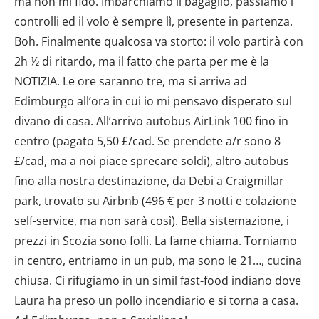
ma non mi fido. Imbarchiamo il bagaglio, passiamo i
controlli ed il volo è sempre lì, presente in partenza.
Boh. Finalmente qualcosa va storto: il volo partirà con
2h ½ di ritardo, ma il fatto che parta per me è la
NOTIZIA. Le ore saranno tre, ma si arriva ad
Edimburgo all’ora in cui io mi pensavo disperato sul
divano di casa. All’arrivo autobus AirLink 100 fino in
centro (pagato 5,50 £/cad. Se prendete a/r sono 8
£/cad, ma a noi piace sprecare soldi), altro autobus
fino alla nostra destinazione, da Debi a Craigmillar
park, trovato su Airbnb (496 € per 3 notti e colazione
self-service, ma non sarà così). Bella sistemazione, i
prezzi in Scozia sono folli. La fame chiama. Torniamo
in centro, entriamo in un pub, ma sono le 21…, cucina
chiusa. Ci rifugiamo in un simil fast-food indiano dove
Laura ha preso un pollo incendiario e si torna a casa.