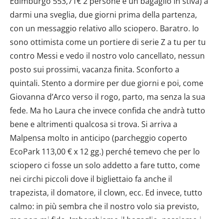
Edimburgo 553,71€ 2 persone e un bagaglio in stiva) a
darmi una sveglia, due giorni prima della partenza,
con un messaggio relativo allo sciopero. Baratro. Io
sono ottimista come un portiere di serie Z a tu per tu
contro Messi e vedo il nostro volo cancellato, nessun
posto sui prossimi, vacanza finita. Sconforto a
quintali. Stento a dormire per due giorni e poi, come
Giovanna d’Arco verso il rogo, parto, ma senza la sua
fede. Ma ho Laura che invece confida che andrà tutto
bene e altrimenti qualcosa si trova. Si arriva a
Malpensa molto in anticipo (parcheggio coperto
EcoPark 113,00 € x 12 gg.) perché temevo che per lo
sciopero ci fosse un solo addetto a fare tutto, come
nei circhi piccoli dove il bigliettaio fa anche il
trapezista, il domatore, il clown, ecc. Ed invece, tutto
calmo: in più sembra che il nostro volo sia previsto,