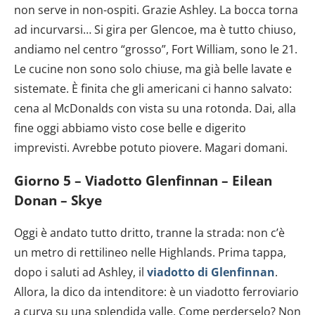
non serve in non-ospiti. Grazie Ashley. La bocca torna
ad incurvarsi… Si gira per Glencoe, ma è tutto chiuso,
andiamo nel centro “grosso”, Fort William, sono le 21.
Le cucine non sono solo chiuse, ma già belle lavate e
sistemate. È finita che gli americani ci hanno salvato:
cena al McDonalds con vista su una rotonda. Dai, alla
fine oggi abbiamo visto cose belle e digerito
imprevisti. Avrebbe potuto piovere. Magari domani.
Giorno 5 – Viadotto Glenfinnan – Eilean
Donan – Skye
Oggi è andato tutto dritto, tranne la strada: non c’è
un metro di rettilineo nelle Highlands. Prima tappa,
dopo i saluti ad Ashley, il
viadotto di Glenfinnan
.
Allora, la dico da intenditore: è un viadotto ferroviario
a curva su una splendida valle. Come perderselo? Non