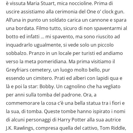
è vissuta Maria Stuart, mica noccioline. Prima di
uscire assistiamo alla cerimonia del One o’ clock gun.
All’una in punto un soldato carica un cannone e spara
una bordata. Filmo tutto, sicuro di non spaventarmi al
botto ed infatti … mi spavento, ma sono riuscito ad
inquadrarlo ugualmente, si vede solo un piccolo
sobbalzo. Pranzo in un locale per turisti ed andiamo
verso la meta pomeridiana. Ma prima visitiamo il
Greyfriars cemetery, un luogo molto bello, pur
essendo un cimitero. Prati ed alberi con lapidi qua e
là e poi la star: Bobby. Un cagnolino che ha vegliato
per anni sulla tomba del padrone. Ora, a
commemorare la cosa c’è una bella statua tra i fiori e
la sua, di tomba. Queste tombe hanno ispirato i nomi
di alcuni personaggi di Harry Potter alla sua autrice
J.K. Rawlings, compresa quella del cattivo, Tom Riddle,