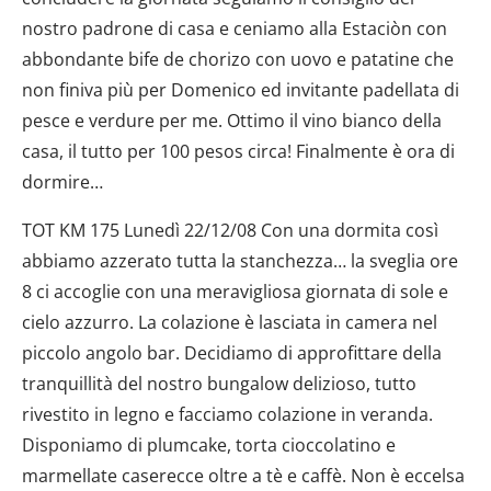
dalla Dichiarazione sui cookie.
nostro padrone di casa e ceniamo alla Estaciòn con
Utilizziamo i cookie per personalizzare contenuti ed
abbondante bife de chorizo con uovo e patatine che
annunci, per fornire funzionalità dei social media e per
non finiva più per Domenico ed invitante padellata di
analizzare il nostro traffico. Condividiamo inoltre
pesce e verdure per me. Ottimo il vino bianco della
informazioni sul modo in cui utilizzi il nostro sito con i
casa, il tutto per 100 pesos circa! Finalmente è ora di
nostri partner che si occupano di analisi dei dati web,
dormire…
pubblicità e social media, i quali potrebbero combinarle
con altre informazioni che hai fornito loro o che hanno
TOT KM 175 Lunedì 22/12/08 Con una dormita così
raccolto dal tuo utilizzo dei loro servizi.
abbiamo azzerato tutta la stanchezza… la sveglia ore
8 ci accoglie con una meravigliosa giornata di sole e
cielo azzurro. La colazione è lasciata in camera nel
piccolo angolo bar. Decidiamo di approfittare della
tranquillità del nostro bungalow delizioso, tutto
rivestito in legno e facciamo colazione in veranda.
Disponiamo di plumcake, torta cioccolatino e
marmellate caserecce oltre a tè e caffè. Non è eccelsa