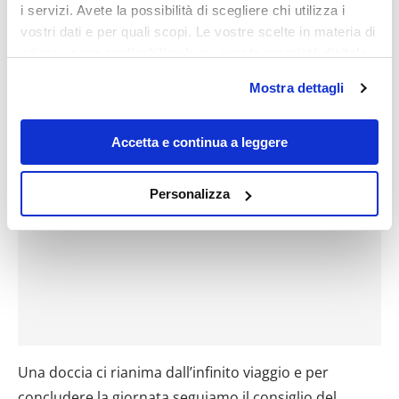
i servizi. Avete la possibilità di scegliere chi utilizza i
vostri dati e per quali scopi. Le vostre scelte in materia di
privacy sono applicabili solo su questa proprietà digitale
in cui avete effettuato le vostre scelte. È possibile
Mostra dettagli
modificare o revocare il proprio consenso in qualsiasi
momento dalla Dichiarazione sui cookie o facendo clic
sull'icona di attivazione della privacy.
Accetta e continua a leggere
Con il tuo consenso, vorremmo anche:
Personalizza
raccogliere informazioni sulla tua posizione
geografica, con un'approssimazione di qualche
metro,
Identificare il tuo dispositivo, scansionandolo
attivamente alla ricerca di caratteristiche specifiche
(impronte digitali).
Approfondisci come vengono elaborati i tuoi dati personali
e imposta le tue preferenze nella
sezione dettagli
. Puoi
Una doccia ci rianima dall’infinito viaggio e per
modificare o ritirare il tuo consenso in qualsiasi momento
concludere la giornata seguiamo il consiglio del