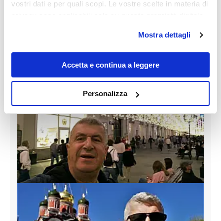
vostri dati e per quali scopi. Le vostre scelte in materia di
privacy sono applicabili solo su questa proprietà digitale
in cui avete effettuato le vostre scelte. È possibile
Mostra dettagli
Guarda la gallery
modificare o revocare il proprio consenso in qualsiasi
momento dalla Dichiarazione sui cookie o facendo clic
sull'icona di attivazione della privacy.
Accetta e continua a leggere
Con il tuo consenso, vorremmo anche:
Personalizza
raccogliere informazioni sulla tua posizione
geografica, con un'approssimazione di qualche
metro,
Identificare il tuo dispositivo, scansionandolo
attivamente alla ricerca di caratteristiche specifiche
(impronte digitali).
Approfondisci come vengono elaborati i tuoi dati personali
e imposta le tue preferenze nella
sezione dettagli
. Puoi
modificare o ritirare il tuo consenso in qualsiasi momento
dalla Dichiarazione sui cookie.