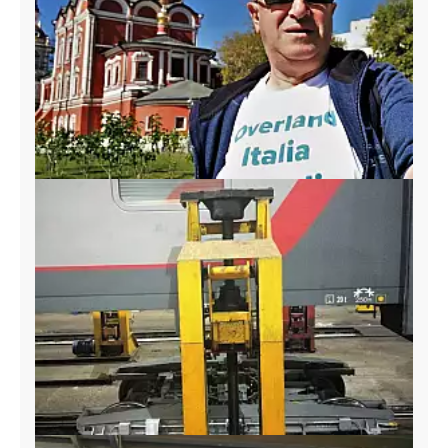
Utilizziamo i cookie per personalizzare contenuti ed
annunci, per fornire funzionalità dei social media e per
analizzare il nostro traffico. Condividiamo inoltre
informazioni sul modo in cui utilizzi il nostro sito con i
nostri partner che si occupano di analisi dei dati web,
pubblicità e social media, i quali potrebbero combinarle
con altre informazioni che hai fornito loro o che hanno
raccolto dal tuo utilizzo dei loro servizi.