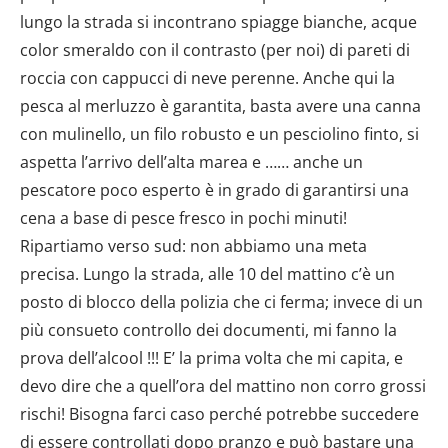
dalla Dichiarazione sui cookie.
Utilizziamo i cookie per personalizzare contenuti ed
annunci, per fornire funzionalità dei social media e per
analizzare il nostro traffico. Condividiamo inoltre
informazioni sul modo in cui utilizzi il nostro sito con i
nostri partner che si occupano di analisi dei dati web,
pubblicità e social media, i quali potrebbero combinarle
con altre informazioni che hai fornito loro o che hanno
raccolto dal tuo utilizzo dei loro servizi.