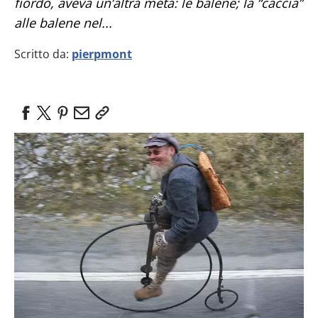
fiordo, aveva un’altra meta: le balene; la “caccia”
alle balene nel...
Scritto da:
pierpmont