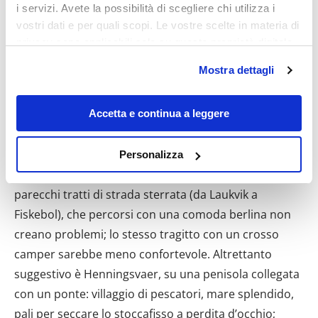
i servizi. Avete la possibilità di scegliere chi utilizza i
vostri dati e per quali scopi. Le vostre scelte in materia di
privacy sono applicabili solo su questa proprietà digitale
in cui avete effettuato le vostre scelte. È possibile
Mostra dettagli
modificare o revocare il proprio consenso in qualsiasi
momento dalla Dichiarazione sui cookie o facendo clic
sull'icona di attivazione della privacy.
Accetta e continua a leggere
Con il tuo consenso, vorremmo anche:
Personalizza
raccogliere informazioni sulla tua posizione
geografica, con un'approssimazione di qualche
metro,
Identificare il tuo dispositivo, scansionandolo
attivamente alla ricerca di caratteristiche specifiche
(impronte digitali).
Approfondisci come vengono elaborati i tuoi dati personali
e imposta le tue preferenze nella
sezione dettagli
. Puoi
modificare o ritirare il tuo consenso in qualsiasi momento