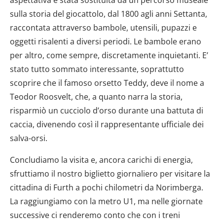
dalla Dichiarazione sui cookie.
sulla storia del giocattolo, dal 1800 agli anni Settanta,
Utilizziamo i cookie per personalizzare contenuti ed
raccontata attraverso bambole, utensili, pupazzi e
annunci, per fornire funzionalità dei social media e per
oggetti risalenti a diversi periodi. Le bambole erano
analizzare il nostro traffico. Condividiamo inoltre
per altro, come sempre, discretamente inquietanti. E’
informazioni sul modo in cui utilizzi il nostro sito con i
stato tutto sommato interessante, soprattutto
nostri partner che si occupano di analisi dei dati web,
scoprire che il famoso orsetto Teddy, deve il nome a
pubblicità e social media, i quali potrebbero combinarle
Teodor Roosvelt, che, a quanto narra la storia,
con altre informazioni che hai fornito loro o che hanno
raccolto dal tuo utilizzo dei loro servizi.
risparmiò un cucciolo d’orso durante una battuta di
caccia, divenendo così il rappresentante ufficiale dei
salva-orsi.
Concludiamo la visita e, ancora carichi di energia,
sfruttiamo il nostro biglietto giornaliero per visitare la
cittadina di Furth a pochi chilometri da Norimberga.
La raggiungiamo con la metro U1, ma nelle giornate
successive ci renderemo conto che con i treni