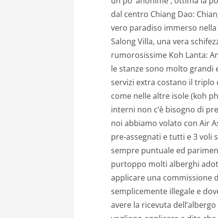
un po’ anonime , ottima la po
dal centro Chiang Dao: Chia
vero paradiso immerso nella 
Salong Villa, una vera schifez
rumorosissime Koh Lanta: And
le stanze sono molto grandi e 
servizi extra costano il triplo
come nelle altre isole (koh phi
interni non c’è bisogno di pre
noi abbiamo volato con Air A
pre-assegnati e tutti e 3 voli 
sempre puntuale ed parimenti
purtoppo molti alberghi adot
applicare una commissione del
semplicemente illegale e dov
avere la ricevuta dell’alberg