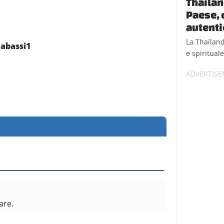
Thailan
Paese, d
autenti
La Thailand
nabassi1
e spirituale
are.