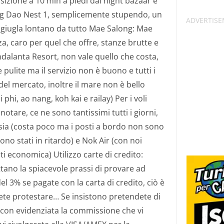
sizione a 10 min a piedi dal night bazaar e
ng Dao Nest 1, semplicemente stupendo, un
giugla lontano da tutto Mae Salong: Mae
za, caro per quel che offre, stanze brutte e
alanta Resort, non vale quello che costa,
pulite ma il servizio non è buono e tutti i
 del mercato, inoltre il mare non è bello
 phi, ao nang, koh kai e railay) Per i voli
notare, ce ne sono tantissimi tutti i giorni,
sia (costa poco ma i posti a bordo non sono
sono stati in ritardo) e Nok Air (con noi
 economica) Utilizzo carte di credito:
tano la spiacevole prassi di provare ad
 3% se pagate con la carta di credito, ciò è
ete protestare… Se insistono pretendete di
o con evidenziata la commissione che vi