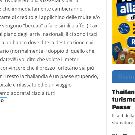
vi rivolgerete alla VISA/AMEX per la
rete che immediatamente cambieranno
arte di credito gli applichino delle multe e/o
 vengono “beccati” a fare simili truffe..) Taxi
piano degli arrivi nazionali, lì ci sono i taxi
e a un banco dove dite la destinazione e vi
rio (normalmente il doppio di quello che
atevi!!) voi dite che volete il meter
convincere che il prezzo forfetario sia più
Desti
 il resto la thailandia è un paese stupendo,
tale e rilassato ed è un viaggio
Thailan
biamo adorata! ciao a tutti!
turismo
GIO
Paese
Il sud dell
sfumature 