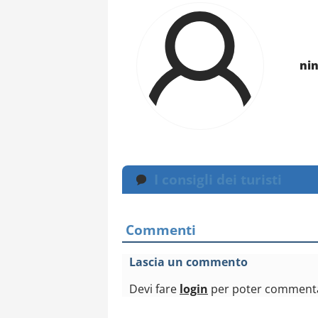
ni
I consigli dei turisti
Commenti
Lascia un commento
Devi fare
login
per poter comment