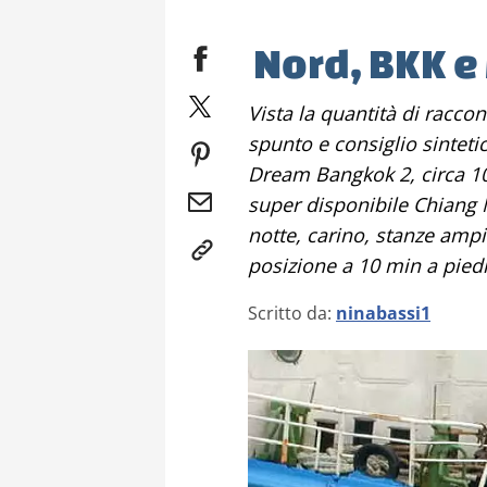
Nord, BKK e 
Vista la quantità di racconti sul tema volevo dare solo qualche
spunto e consiglio sintetic
Dream Bangkok 2, circa 10
super disponibile Chiang 
notte, carino, stanze amp
posizione a 10 min a piedi.
Scritto da:
ninabassi1