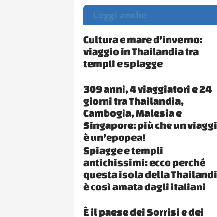
Leggi anche
Cultura e mare d’inverno:
viaggio in Thailandia tra
templi e spiagge
309 anni, 4 viaggiatori e 24
giorni tra Thailandia,
Cambogia, Malesia e
Singapore: più che un viaggi
è un’epopea!
Spiagge e templi
antichissimi: ecco perché
questa isola della Thailand
è così amata dagli italiani
È il paese dei Sorrisi e dei