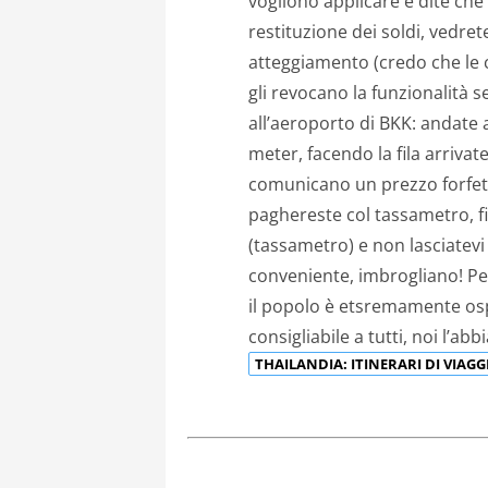
vogliono applicare e dite che 
restituzione dei soldi, ved
atteggiamento (credo che le c
gli revocano la funzionalità se
all’aeroporto di BKK: andate al 
meter, facendo la fila arrivat
comunicano un prezzo forfeta
paghereste col tassametro, fid
(tassametro) e non lasciatevi 
conveniente, imbrogliano! Per
il popolo è etsremamente ospi
consigliabile a tutti, noi l’ab
THAILANDIA: ITINERARI DI VIAG