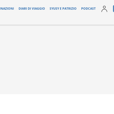
INAZIONI
DIARI DI VIAGGIO
SYUSY E PATRIZIO
PODCAST