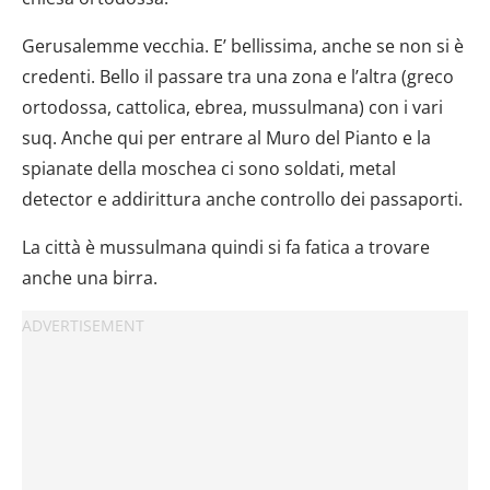
modificare o ritirare il tuo consenso in qualsiasi momento
Gerusalemme vecchia. E’ bellissima, anche se non si è
dalla Dichiarazione sui cookie.
credenti. Bello il passare tra una zona e l’altra (greco
Utilizziamo i cookie per personalizzare contenuti ed
ortodossa, cattolica, ebrea, mussulmana) con i vari
annunci, per fornire funzionalità dei social media e per
suq. Anche qui per entrare al Muro del Pianto e la
analizzare il nostro traffico. Condividiamo inoltre
spianate della moschea ci sono soldati, metal
informazioni sul modo in cui utilizzi il nostro sito con i
detector e addirittura anche controllo dei passaporti.
nostri partner che si occupano di analisi dei dati web,
pubblicità e social media, i quali potrebbero combinarle
La città è mussulmana quindi si fa fatica a trovare
con altre informazioni che hai fornito loro o che hanno
anche una birra.
raccolto dal tuo utilizzo dei loro servizi.