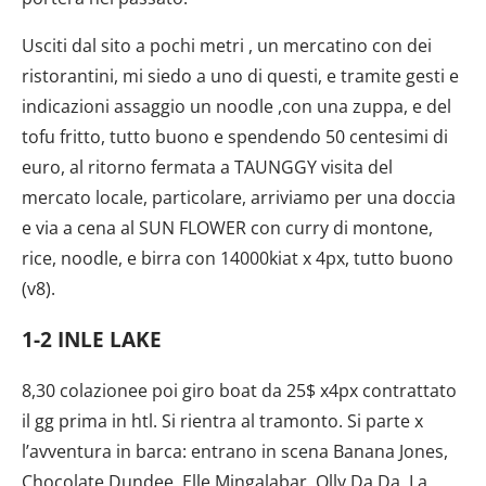
Usciti dal sito a pochi metri , un mercatino con dei
ristorantini, mi siedo a uno di questi, e tramite gesti e
indicazioni assaggio un noodle ,con una zuppa, e del
tofu fritto, tutto buono e spendendo 50 centesimi di
euro, al ritorno fermata a TAUNGGY visita del
mercato locale, particolare, arriviamo per una doccia
e via a cena al SUN FLOWER con curry di montone,
rice, noodle, e birra con 14000kiat x 4px, tutto buono
(v8).
1-2 INLE LAKE
8,30 colazionee poi giro boat da 25$ x4px contrattato
il gg prima in htl. Si rientra al tramonto. Si parte x
l’avventura in barca: entrano in scena Banana Jones,
Chocolate Dundee, Elle Mingalabar, Olly Da Da. La