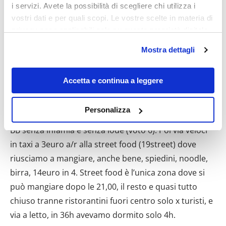
i servizi. Avete la possibilità di scegliere chi utilizza i
vostri dati e per quali scopi. Le vostre scelte in materia di
privacy sono applicabili solo su questa proprietà digitale
in cui avete effettuato le vostre scelte. È possibile
Mostra dettagli
modificare o revocare il proprio consenso in qualsiasi
momento dalla Dichiarazione sui cookie o facendo clic
28-1
sull'icona di attivazione della privacy.
Accetta e continua a leggere
Yangon, BKK>YNG volo Airasia a 39euro, arrivo alle
Con il tuo consenso, vorremmo anche:
Personalizza
20,00, taxi 10000 kiat (8euro) x htl Good Time 34euro
raccogliere informazioni sulla tua posizione
geografica, con un'approssimazione di qualche
BB senza infamia e senza lode (voto 6). Poi via veloci
metro,
in taxi a 3euro a/r alla street food (19street) dove
Identificare il tuo dispositivo, scansionandolo
riusciamo a mangiare, anche bene, spiedini, noodle,
attivamente alla ricerca di caratteristiche specifiche
birra, 14euro in 4. Street food è l’unica zona dove si
(impronte digitali).
può mangiare dopo le 21,00, il resto e quasi tutto
Approfondisci come vengono elaborati i tuoi dati personali
chiuso tranne ristorantini fuori centro solo x turisti, e
e imposta le tue preferenze nella
sezione dettagli
. Puoi
via a letto, in 36h avevamo dormito solo 4h.
modificare o ritirare il tuo consenso in qualsiasi momento