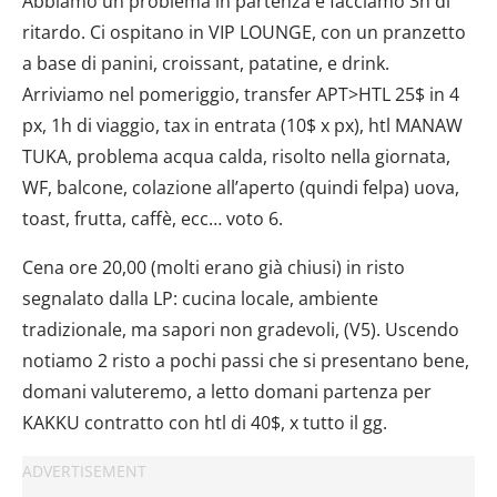
Abbiamo un problema in partenza e facciamo 3h di
ritardo. Ci ospitano in VIP LOUNGE, con un pranzetto
a base di panini, croissant, patatine, e drink.
Arriviamo nel pomeriggio, transfer APT>HTL 25$ in 4
px, 1h di viaggio, tax in entrata (10$ x px), htl MANAW
TUKA, problema acqua calda, risolto nella giornata,
WF, balcone, colazione all’aperto (quindi felpa) uova,
toast, frutta, caffè, ecc… voto 6.
Cena ore 20,00 (molti erano già chiusi) in risto
segnalato dalla LP: cucina locale, ambiente
tradizionale, ma sapori non gradevoli, (V5). Uscendo
notiamo 2 risto a pochi passi che si presentano bene,
domani valuteremo, a letto domani partenza per
KAKKU contratto con htl di 40$, x tutto il gg.