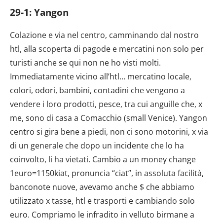
dalla Dichiarazione sui cookie.
29-1: Yangon
Utilizziamo i cookie per personalizzare contenuti ed
Colazione e via nel centro, camminando dal nostro
annunci, per fornire funzionalità dei social media e per
htl, alla scoperta di pagode e mercatini non solo per
analizzare il nostro traffico. Condividiamo inoltre
informazioni sul modo in cui utilizzi il nostro sito con i
turisti anche se qui non ne ho visti molti.
nostri partner che si occupano di analisi dei dati web,
Immediatamente vicino all’htl… mercatino locale,
pubblicità e social media, i quali potrebbero combinarle
colori, odori, bambini, contadini che vengono a
con altre informazioni che hai fornito loro o che hanno
vendere i loro prodotti, pesce, tra cui anguille che, x
raccolto dal tuo utilizzo dei loro servizi.
me, sono di casa a Comacchio (small Venice). Yangon
centro si gira bene a piedi, non ci sono motorini, x via
di un generale che dopo un incidente che lo ha
coinvolto, li ha vietati. Cambio a un money change
1euro=1150kiat, pronuncia “ciat”, in assoluta facilità,
banconote nuove, avevamo anche $ che abbiamo
utilizzato x tasse, htl e trasporti e cambiando solo
euro. Compriamo le infradito in velluto birmane a