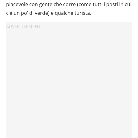
dalla Dichiarazione sui cookie.
piacevole con gente che corre (come tutti i posti in cui
c’è un po’ di verde) e qualche turista.
Utilizziamo i cookie per personalizzare contenuti ed
annunci, per fornire funzionalità dei social media e per
analizzare il nostro traffico. Condividiamo inoltre
informazioni sul modo in cui utilizzi il nostro sito con i
nostri partner che si occupano di analisi dei dati web,
pubblicità e social media, i quali potrebbero combinarle
con altre informazioni che hai fornito loro o che hanno
raccolto dal tuo utilizzo dei loro servizi.