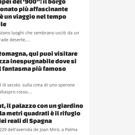
pei del ‘900”: il borgo
nato più affascinante
a è un viaggio nel tempo
le
sistono luoghi che sembrano usciti da un
rade deserte,...
Romagna, qui puoi visitare
ezza inespugnabile dove si
il fantasma più famoso
del IX secolo, sulla cima di uno sperone
diaspro rosso,...
t, il palazzo con un giardino
a metri quadrati è il rifugio
dei reali di Spagna
229 dell'avenida de Joan Mirò, a Palma