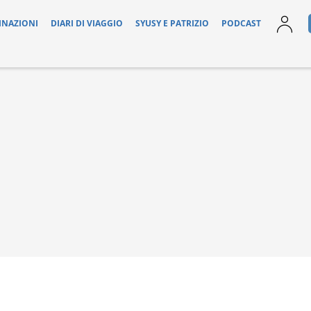
INAZIONI
DIARI DI VIAGGIO
SYUSY E PATRIZIO
PODCAST