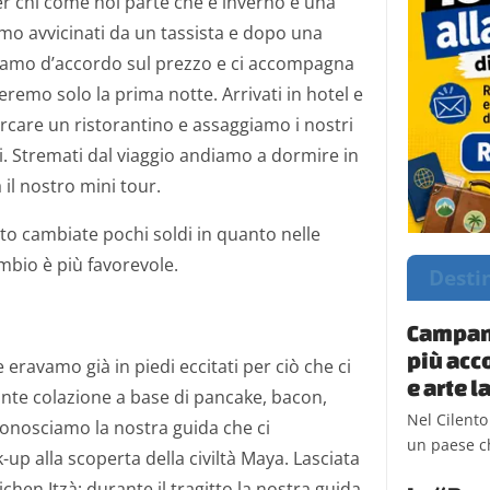
per chi come noi parte che è inverno è una
mo avvicinati da un tassista e dopo una
tiamo d’accordo sul prezzo e ci accompagna
eremo solo la prima notte. Arrivati in hotel e
cercare un ristorantino e assaggiamo i nostri
. Stremati dal viaggio andiamo a dormire in
 il nostro mini tour.
o cambiate pochi soldi in quanto nelle
ambio è più favorevole.
Desti
Campani
più acc
eravamo già in piedi eccitati per ciò che ci
e arte 
te colazione a base di pancake, bacon,
Nel Cilento
 conosciamo la nostra guida che ci
un paese ch
up alla scoperta della civiltà Maya. Lasciata
hen Itzà; durante il tragitto la nostra guida