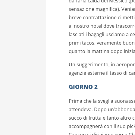
dall’aria calda del Messico (
sensazione magnifica). Venia
breve contrattazione ci met
al nostro hotel dove trascorr
lasciati i bagagli usciamo a 
primi tacos, veramente buoni
quanto la mattina dopo inizia
Un suggerimento, in aeroport
agenzie esterne il tasso di c
GIORNO 2
Prima che la sveglia suonasse 
attendeva. Dopo un’abbondan
succo di frutta e tanto altro
accompagnerà con il suo pick-
Cancun ci dirigiamo verso Chic