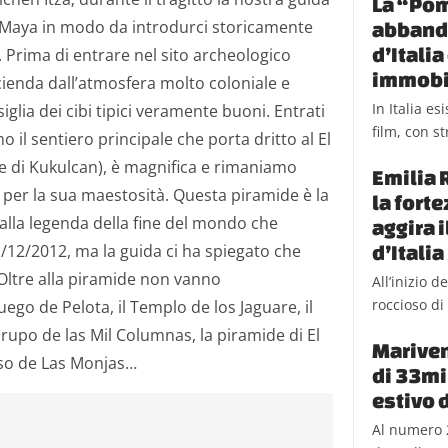
La “Pom
ltà Maya in modo da introdurci storicamente
abbando
d’Itali
 Prima di entrare nel sito archeologico
immobi
enda dall’atmosfera molto coloniale e
In Italia e
iglia dei cibi tipici veramente buoni. Entrati
film, con st
 il sentiero principale che porta dritto al El
de di Kukulcan), è magnifica e rimaniamo
Emilia 
 per la sua maestosità. Questa piramide è la
la fort
alla legenda della fine del mondo che
aggira 
/12/2012, ma la guida ci ha spiegato che
d’Italia
 Oltre alla piramide non vanno
All’inizio 
roccioso di 
ego de Pelota, il Templo de los Jaguare, il
rupo de las Mil Columnas, la piramide di El
Mariven
esso de Las Monjas…
di 33mil
estivo 
Al numero 