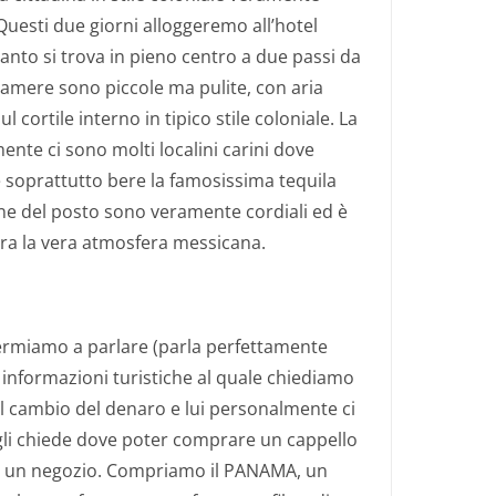
 Questi due giorni alloggeremo all’hotel
uanto si trova in pieno centro a due passi da
camere sono piccole ma pulite, con aria
l cortile interno in tipico stile coloniale. La
ente ci sono molti localini carini dove
 soprattutto bere la famosissima tequila
one del posto sono veramente cordiali ed è
pira la vera atmosfera messicana.
 fermiamo a parlare (parla perfettamente
e informazioni turistiche al quale chiediamo
il cambio del denaro e lui personalmente ci
gli chiede dove poter comprare un cappello
 in un negozio. Compriamo il PANAMA, un