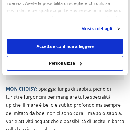
i servizi. Avete la possibilità di scegliere chi utilizza i
vostri dati e per quali scopi. Le vostre scelte in materia di
privacy sono applicabili solo su questa proprietà digitale
in cui avete effettuato le vostre scelte. È possibile
Mostra dettagli
modificare o revocare il proprio consenso in qualsiasi
momento dalla Dichiarazione sui cookie o facendo clic
sull'icona di attivazione della privacy.
Accetta e continua a leggere
Con il tuo consenso, vorremmo anche:
Personalizza
raccogliere informazioni sulla tua posizione
geografica, con un'approssimazione di qualche
metro,
Identificare il tuo dispositivo, scansionandolo
MON CHOISY:
spiaggia lunga di sabbia, pieno di
attivamente alla ricerca di caratteristiche specifiche
turisti e furgoncini per mangiare tutte specialità
(impronte digitali).
tipiche, il mare è bello e subito profondo ma sempre
Approfondisci come vengono elaborati i tuoi dati personali
delimitato da boe, non ci sono coralli ma solo sabbia.
e imposta le tue preferenze nella
sezione dettagli
. Puoi
Varie attivitá acquatiche e possibilità di uscite in barca
modificare o ritirare il tuo consenso in qualsiasi momento
sulla barriera corallina