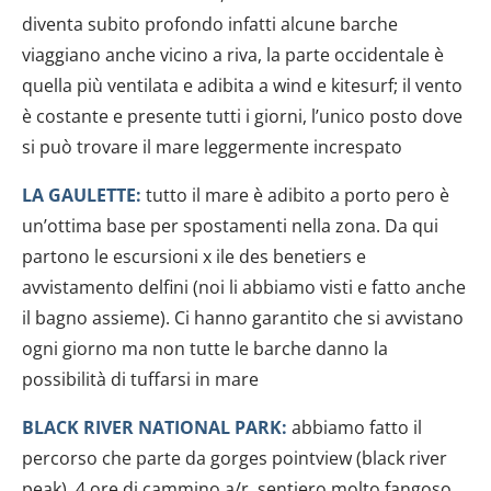
diventa subito profondo infatti alcune barche
viaggiano anche vicino a riva, la parte occidentale è
quella più ventilata e adibita a wind e kitesurf; il vento
è costante e presente tutti i giorni, l’unico posto dove
si può trovare il mare leggermente increspato
LA GAULETTE:
tutto il mare è adibito a porto pero è
un’ottima base per spostamenti nella zona. Da qui
partono le escursioni x ile des benetiers e
avvistamento delfini (noi li abbiamo visti e fatto anche
il bagno assieme). Ci hanno garantito che si avvistano
ogni giorno ma non tutte le barche danno la
possibilità di tuffarsi in mare
BLACK RIVER NATIONAL PARK:
abbiamo fatto il
percorso che parte da gorges pointview (black river
peak), 4 ore di cammino a/r, sentiero molto fangoso,