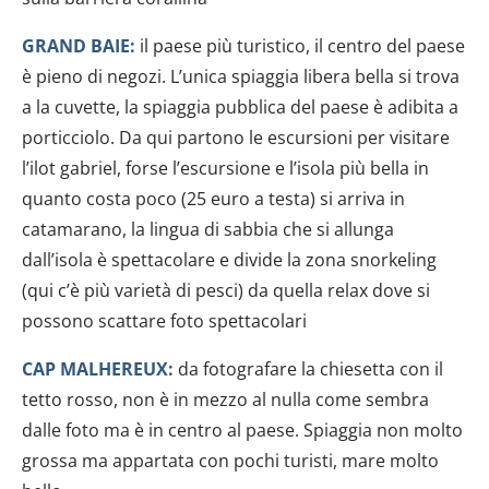
dalla Dichiarazione sui cookie.
GRAND BAIE:
il paese più turistico, il centro del paese
Utilizziamo i cookie per personalizzare contenuti ed
è pieno di negozi. L’unica spiaggia libera bella si trova
annunci, per fornire funzionalità dei social media e per
a la cuvette, la spiaggia pubblica del paese è adibita a
analizzare il nostro traffico. Condividiamo inoltre
informazioni sul modo in cui utilizzi il nostro sito con i
porticciolo. Da qui partono le escursioni per visitare
nostri partner che si occupano di analisi dei dati web,
l’ilot gabriel, forse l’escursione e l’isola più bella in
pubblicità e social media, i quali potrebbero combinarle
quanto costa poco (25 euro a testa) si arriva in
con altre informazioni che hai fornito loro o che hanno
catamarano, la lingua di sabbia che si allunga
raccolto dal tuo utilizzo dei loro servizi.
dall’isola è spettacolare e divide la zona snorkeling
(qui c’è più varietà di pesci) da quella relax dove si
possono scattare foto spettacolari
CAP MALHEREUX:
da fotografare la chiesetta con il
tetto rosso, non è in mezzo al nulla come sembra
dalle foto ma è in centro al paese. Spiaggia non molto
grossa ma appartata con pochi turisti, mare molto