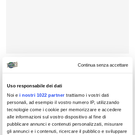
Il campo si trova ai piedi della Grand dune, la gran
Continua senza accettare
duna alta più di 120m; ogni accampamento è
composto da poche tende disposte a cerchio, con
Uso responsabile dei dati
una tenda ristorante e varie tende per dormire, un
Noi e
i nostri 1022 partner
trattiamo i vostri dati
vero hotel a 30.000 stelle. Purtroppo (data la
personali, ad esempio il vostro numero IP, utilizzando
stagione) siamo gli unici clienti, di notte fa un freddo
tecnologie come i cookie per memorizzare e accedere
becco e non ci accendono neanche il falò (costa
alle informazioni sul vostro dispositivo al fine di
troppo solo per 2 turisti); comunque lo spettacolo del
pubblicare annunci e contenuti personalizzati, misurare
tramonto, della stellata e soprattutto dell’alba nel
gli annunci e i contenuti, ricercare il pubblico e sviluppare