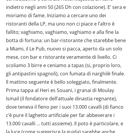
indietro negli anni 50 (265 Dh con colazione). E’ sera e
moriamo di fame. Iniziamo a cercare uno dei
ristoranti della LP, ma uno non ci piace e l’altro è
fallito; vaghiamo, vaghiamo, vaghiamo e alla fine la
botta di fortuna: un bar-ristorante che starebbe bene
a Miami, il Le Pub, nuovo si pacca, aperto da un solo
mese, con bar e ristorante veramente di livello. Ci
scoliamo 3 birre e ceniamo a tapas (si, proprio loro,
gli antipastini spagnoli), con fumata di narghilè finale.
Il mattino seguente è bello soleggiato, finalmente.
Prima tappa al Heri es Souani, i granai di Moulay
Ismail (il fondatore dell’attuale dinastia regnante),
dove teneva il fieno per i suoi 13.000 cavalli (di fianco
c’è pure il laghetto artificiale per far abbeverare i
13.000 cavalli … tutti assieme). Il poto è particolare, e
la luce (come suggerisce la guida) sarebbe anche