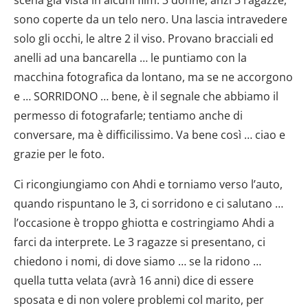
scena già vista in alcuni film: 3 donne, anzi 3 ragazze,
dalla Dichiarazione sui cookie.
sono coperte da un telo nero. Una lascia intravedere
Utilizziamo i cookie per personalizzare contenuti ed
solo gli occhi, le altre 2 il viso. Provano bracciali ed
annunci, per fornire funzionalità dei social media e per
anelli ad una bancarella … le puntiamo con la
analizzare il nostro traffico. Condividiamo inoltre
macchina fotografica da lontano, ma se ne accorgono
informazioni sul modo in cui utilizzi il nostro sito con i
e … SORRIDONO … bene, è il segnale che abbiamo il
nostri partner che si occupano di analisi dei dati web,
permesso di fotografarle; tentiamo anche di
pubblicità e social media, i quali potrebbero combinarle
conversare, ma è difficilissimo. Va bene così … ciao e
con altre informazioni che hai fornito loro o che hanno
raccolto dal tuo utilizzo dei loro servizi.
grazie per le foto.
Ci ricongiungiamo con Ahdi e torniamo verso l’auto,
quando rispuntano le 3, ci sorridono e ci salutano …
l’occasione è troppo ghiotta e costringiamo Ahdi a
farci da interprete. Le 3 ragazze si presentano, ci
chiedono i nomi, di dove siamo … se la ridono …
quella tutta velata (avrà 16 anni) dice di essere
sposata e di non volere problemi col marito, per