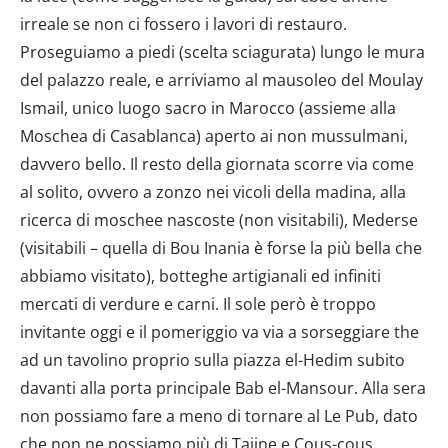
irreale se non ci fossero i lavori di restauro.
Proseguiamo a piedi (scelta sciagurata) lungo le mura
del palazzo reale, e arriviamo al mausoleo del Moulay
Ismail, unico luogo sacro in Marocco (assieme alla
Moschea di Casablanca) aperto ai non mussulmani,
davvero bello. Il resto della giornata scorre via come
al solito, ovvero a zonzo nei vicoli della madina, alla
ricerca di moschee nascoste (non visitabili), Mederse
(visitabili – quella di Bou Inania è forse la più bella che
abbiamo visitato), botteghe artigianali ed infiniti
mercati di verdure e carni. Il sole però è troppo
invitante oggi e il pomeriggio va via a sorseggiare the
ad un tavolino proprio sulla piazza el-Hedim subito
davanti alla porta principale Bab el-Mansour. Alla sera
non possiamo fare a meno di tornare al Le Pub, dato
che non ne possiamo più di Tajine e Cous-cous.