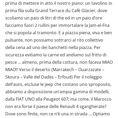
prima di mettere in atto il nostro piano: un tavolino in
prima fila sulla Grand Terrace du Cafè Glacier, dove
scoliamo un paio di litri di the ed in un paio d’ore
facciamo fuori 2 rullini per immortalare la Jam-el-Fna
che si popola al tramonto. E a piazza piena, viva e ben
pulsante, non possiamo sottrarci al rito collettivo
della cena ad uno dei banchetti nella piazza. Per
sicurezza evitiamo la carne ed andiamo sul fritto di
pesce … almeno, prima della cottura, non faceva MIAO
MIAO!! Verso il deserto (Marrakech – Ouarzazate –
Skoura – Valle del Dades – Erfoud) Per il noleggio
dell’auto, escluse le jeep che costano uno sproposito,
abbiamo a disposizione un’ampia gamma di modelli,
dalla FIAT UNO alla Peugeot 607; ma come, il Marocco
non era forse il paese delle Renault 4 sgangherate?
Dove sono finite, non ce n’è una in strada … Optiamo