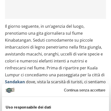
Il giorno seguente, in un’agenzia del luogo,
prenotiamo una gita giornaliera sul fiume
Kinabatangan. Seduti comodamente su piccole
imbarcazioni di legno penetriamo nella fitta giungla,
avvistando macachi, oranghi, uccelli di varie specie e
colori e numerosi elefanti intenti a nutrirsi e
rinfrescarsi nel fiume. Prima di ripartire per Kuala
Lumpur ci concediamo una passeggiata per la città di
Sandakan
dove, vista la scarsità di turisti, ci sentiamo
al centro dell’attenzione: nel caratteristico mercato
Continua senza accettare
alimentare, un’esplosione di colori ed odori, ci
vengono regalati in continuazione sorrisi e gesti
Uso responsabile dei dati
amichevoli, in particolare dai più giovani La sera del