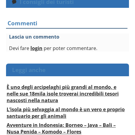
I consigli dei turisti
Commenti
Lascia un commento
Devi fare
login
per poter commentare.
Leggi anche
È uno degli arcipelaghi più grandi al mondo, e
nelle sue 18mila isole troverai incredibili tesori
nascosti nella natura
L’isola più selvaggia al mondo è un vero e proprio
santuario per gli animali
Avventure in Indonesia: Borneo – Java – Bali –
Nusa Penida – Komodo – Flores