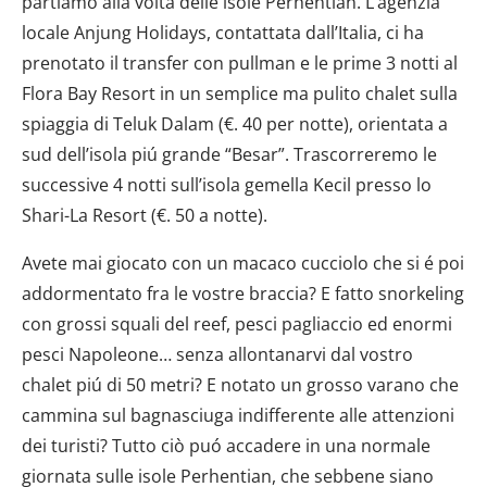
partiamo alla volta delle isole Perhentian. L’agenzia
locale Anjung Holidays, contattata dall’Italia, ci ha
prenotato il transfer con pullman e le prime 3 notti al
Flora Bay Resort in un semplice ma pulito chalet sulla
spiaggia di Teluk Dalam (€. 40 per notte), orientata a
sud dell’isola piú grande “Besar”. Trascorreremo le
successive 4 notti sull’isola gemella Kecil presso lo
Shari-La Resort (€. 50 a notte).
Avete mai giocato con un macaco cucciolo che si é poi
addormentato fra le vostre braccia? E fatto snorkeling
con grossi squali del reef, pesci pagliaccio ed enormi
pesci Napoleone… senza allontanarvi dal vostro
chalet piú di 50 metri? E notato un grosso varano che
cammina sul bagnasciuga indifferente alle attenzioni
dei turisti? Tutto ciò puó accadere in una normale
giornata sulle isole Perhentian, che sebbene siano