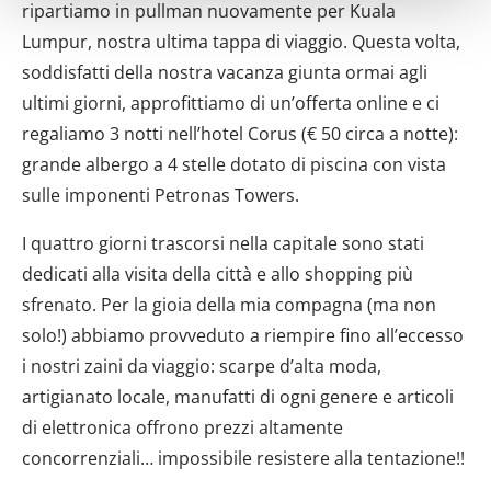
Identificare il tuo dispositivo, scansionandolo
ripartiamo in pullman nuovamente per Kuala
attivamente alla ricerca di caratteristiche specifiche
Lumpur, nostra ultima tappa di viaggio. Questa volta,
(impronte digitali).
soddisfatti della nostra vacanza giunta ormai agli
Approfondisci come vengono elaborati i tuoi dati personali
ultimi giorni, approfittiamo di un’offerta online e ci
e imposta le tue preferenze nella
sezione dettagli
. Puoi
regaliamo 3 notti nell’hotel Corus (€ 50 circa a notte):
modificare o ritirare il tuo consenso in qualsiasi momento
grande albergo a 4 stelle dotato di piscina con vista
dalla Dichiarazione sui cookie.
sulle imponenti Petronas Towers.
Utilizziamo i cookie per personalizzare contenuti ed
I quattro giorni trascorsi nella capitale sono stati
annunci, per fornire funzionalità dei social media e per
dedicati alla visita della città e allo shopping più
analizzare il nostro traffico. Condividiamo inoltre
informazioni sul modo in cui utilizzi il nostro sito con i
sfrenato. Per la gioia della mia compagna (ma non
nostri partner che si occupano di analisi dei dati web,
solo!) abbiamo provveduto a riempire fino all’eccesso
pubblicità e social media, i quali potrebbero combinarle
i nostri zaini da viaggio: scarpe d’alta moda,
con altre informazioni che hai fornito loro o che hanno
artigianato locale, manufatti di ogni genere e articoli
raccolto dal tuo utilizzo dei loro servizi.
di elettronica offrono prezzi altamente
concorrenziali… impossibile resistere alla tentazione!!