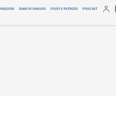
INAZIONI
DIARI DI VIAGGIO
SYUSY E PATRIZIO
PODCAST