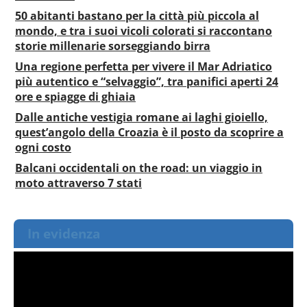
50 abitanti bastano per la città più piccola al
mondo, e tra i suoi vicoli colorati si raccontano
storie millenarie sorseggiando birra
Una regione perfetta per vivere il Mar Adriatico
più autentico e “selvaggio”, tra panifici aperti 24
ore e spiagge di ghiaia
Dalle antiche vestigia romane ai laghi gioiello,
quest’angolo della Croazia è il posto da scoprire a
ogni costo
Balcani occidentali on the road: un viaggio in
moto attraverso 7 stati
In evidenza