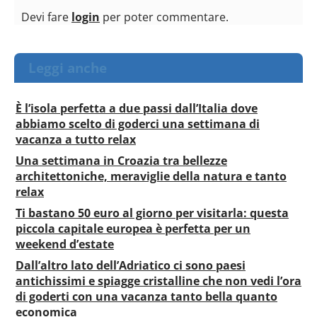
Devi fare
login
per poter commentare.
Leggi anche
È l’isola perfetta a due passi dall’Italia dove
abbiamo scelto di goderci una settimana di
vacanza a tutto relax
Una settimana in Croazia tra bellezze
architettoniche, meraviglie della natura e tanto
relax
Ti bastano 50 euro al giorno per visitarla: questa
piccola capitale europea è perfetta per un
weekend d’estate
Dall’altro lato dell’Adriatico ci sono paesi
antichissimi e spiagge cristalline che non vedi l’ora
di goderti con una vacanza tanto bella quanto
economica