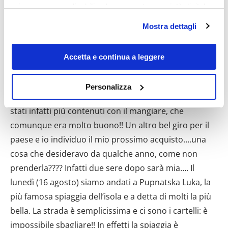
privacy sono applicabili solo su questa proprietà digitale
in cui avete effettuato le vostre scelte. È possibile
Mostra dettagli
modificare o revocare il proprio consenso in qualsiasi
momento dalla Dichiarazione sui cookie o facendo clic
sull'icona di attivazione della privacy.
Accetta e continua a leggere
Con il tuo consenso, vorremmo anche:
Personalizza
raccogliere informazioni sulla tua posizione
geografica, con un'approssimazione di qualche
metro,
Identificare il tuo dispositivo, scansionandolo
attivamente alla ricerca di caratteristiche specifiche
(impronte digitali).
Approfondisci come vengono elaborati i tuoi dati personali
e imposta le tue preferenze nella
sezione dettagli
. Puoi
modificare o ritirare il tuo consenso in qualsiasi momento
dalla Dichiarazione sui cookie.