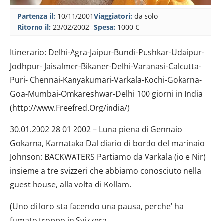
Partenza il:
10/11/2001
Viaggiatori:
da solo
Ritorno il:
23/02/2002
Spesa:
1000 €
Itinerario: Delhi-Agra-Jaipur-Bundi-Pushkar-Udaipur-
Jodhpur- Jaisalmer-Bikaner-Delhi-Varanasi-Calcutta-
Puri- Chennai-Kanyakumari-Varkala-Kochi-Gokarna-
Goa-Mumbai-Omkareshwar-Delhi 100 giorni in India
(http://www.Freefred.Org/india/)
30.01.2002 28 01 2002 – Luna piena di Gennaio
Gokarna, Karnataka Dal diario di bordo del marinaio
Johnson: BACKWATERS Partiamo da Varkala (io e Nir)
insieme a tre svizzeri che abbiamo conosciuto nella
guest house, alla volta di Kollam.
(Uno di loro sta facendo una pausa, perche’ ha
fumato troppo in Svizzera.