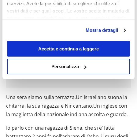
i servizi. Avete la possibilità di scegliere chi utilizza i
vostri dati e per quali scopi. Le vostre scelte in materia di
privacy sono applicabili solo su questa proprietà digitale
in cui avete effettuato le vostre scelte. È possibile
Mostra dettagli
modificare o revocare il proprio consenso in qualsiasi
momento dalla Dichiarazione sui cookie o facendo clic
sull'icona di attivazione della privacy.
Accetta e continua a leggere
Con il tuo consenso, vorremmo anche:
Personalizza
raccogliere informazioni sulla tua posizione
geografica, con un'approssimazione di qualche
metro,
Identificare il tuo dispositivo, scansionandolo
Una sera siamo sulla terrazza.Un israeliano suona la
attivamente alla ricerca di caratteristiche specifiche
chitarra, la sua ragazza e Nir cantano.Un inglese con
(impronte digitali).
la maglietta della nazionale indiana ascolta e guarda.
Approfondisci come vengono elaborati i tuoi dati personali
e imposta le tue preferenze nella
sezione dettagli
. Puoi
Io parlo con una ragazza di Siena, che si e’ fatta
modificare o ritirare il tuo consenso in qualsiasi momento
battezzare 2 anni fa nell’ashram di Osho, il guru degli