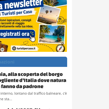
nazioni
a, alla scoperta del borgo
ogliente d’Italia dove natura
la fanno da padrone
 interno, lontano dal traffico balneare, c’è
e sta...