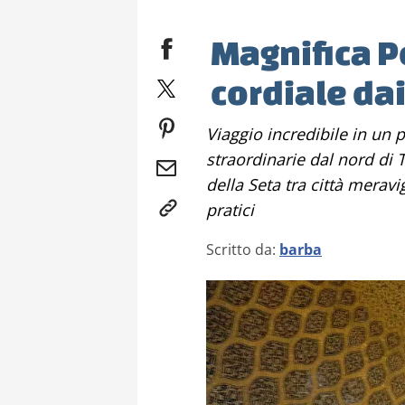
Magnifica Pe
cordiale dai
Viaggio incredibile in un paese ricco di storia e bellezze
straordinarie dal nord di 
della Seta tra città meravi
pratici
Scritto da:
barba