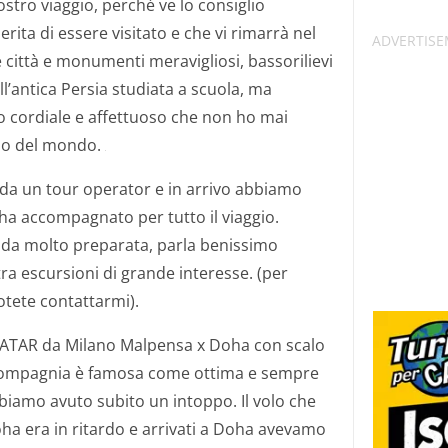
ostro viaggio, perché ve lo consiglio
rita di essere visitato e che vi rimarrà nel
 città e monumenti meravigliosi, bassorilievi
ll’antica Persia studiata a scuola, ma
 cordiale e affettuoso che non ho mai
olo del mondo.
o da un tour operator e in arrivo abbiamo
i ha accompagnato per tutto il viaggio.
ida molto preparata, parla benissimo
xtra escursioni di grande interesse. (per
tete contattarmi).
 QATAR da Milano Malpensa x Doha con scalo
 compagnia è famosa come ottima e sempre
iamo avuto subito un intoppo. Il volo che
oha era in ritardo e arrivati a Doha avevamo