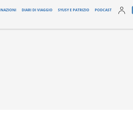
INAZIONI
DIARI DI VIAGGIO
SYUSY E PATRIZIO
PODCAST