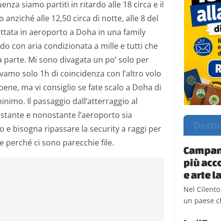
enza siamo partiti in ritardo alle 18 circa e il
anziché alle 12,50 circa di notte, alle 8 del
ttata in aeroporto a Doha in una family
o con aria condizionata a mille e tutti che
 parte. Mi sono divagata un po’ solo per
evamo solo 1h di coincidenza con l’altro volo
bene, ma vi consiglio se fate scalo a Doha di
imo. Il passaggio dall’atterraggio al
distante e nonostante l’aeroporto sia
Desti
o e bisogna ripassare la security a raggi per
e perché ci sono parecchie file.
Campani
più acc
e arte 
Nel Cilento
un paese ch