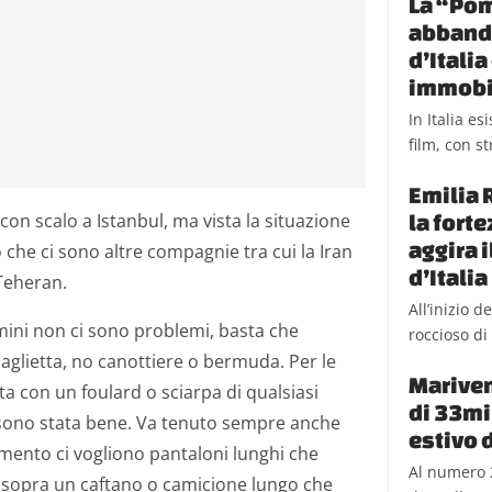
La “Pom
abbando
d’Itali
immobi
In Italia e
film, con st
Emilia 
la fort
con scalo a Istanbul, ma vista la situazione
aggira 
 So che ci sono altre compagnie tra cui la Iran
d’Italia
-Teheran.
All’inizio 
omini non ci sono problemi, basta che
roccioso di 
aglietta, no canottiere o bermuda. Per le
Mariven
ta con un foulard o sciarpa di qualsiasi
di 33mil
o sono stata bene. Va tenuto sempre anche
estivo 
amento ci vogliono pantaloni lunghi che
Al numero 
e sopra un caftano o camicione lungo che