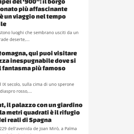
pei del ‘900”: il borgo
nato più affascinante
a è un viaggio nel tempo
le
sistono luoghi che sembrano usciti da un
rade deserte,...
Romagna, qui puoi visitare
ezza inespugnabile dove si
il fantasma più famoso
del IX secolo, sulla cima di uno sperone
diaspro rosso,...
t, il palazzo con un giardino
a metri quadrati è il rifugio
dei reali di Spagna
229 dell'avenida de Joan Mirò, a Palma