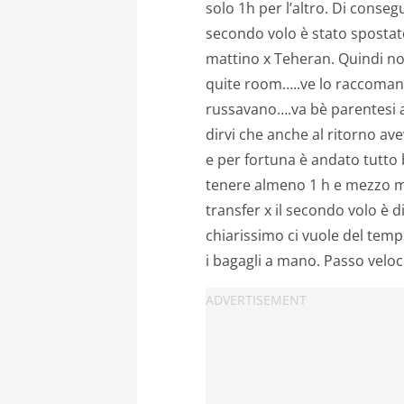
solo 1h per l’altro. Di consegu
secondo volo è stato spostato 
mattino x Teheran. Quindi no
quite room…..ve lo raccomand
russavano….va bè parentesi a
dirvi che anche al ritorno av
e per fortuna è andato tutto 
tenere almeno 1 h e mezzo min
transfer x il secondo volo è 
chiarissimo ci vuole del temp
i bagagli a mano. Passo veloc