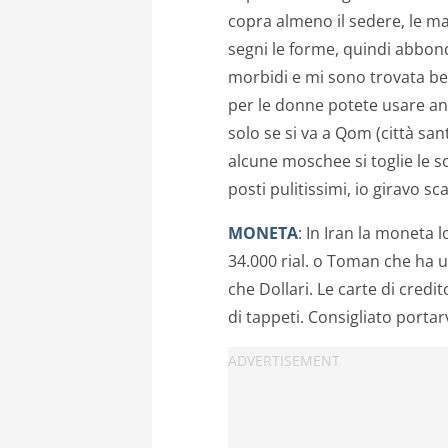
copra almeno il sedere, le ma
segni le forme, quindi abbond
morbidi e mi sono trovata b
per le donne potete usare anc
solo se si va a Qom (città san
alcune moschee si toglie le s
posti pulitissimi, io giravo s
MONETA
: In Iran la moneta l
34.000 rial. o Toman che ha u
che Dollari. Le carte di cred
di tappeti. Consigliato portarv