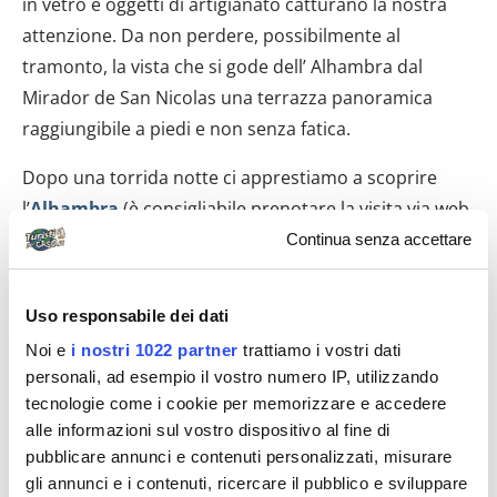
in vetro e oggetti di artigianato catturano la nostra
attenzione. Da non perdere, possibilmente al
tramonto, la vista che si gode dell’ Alhambra dal
Mirador de San Nicolas una terrazza panoramica
raggiungibile a piedi e non senza fatica.
Dopo una torrida notte ci apprestiamo a scoprire
l’
Alhambra
(è consigliabile prenotare la visita via web
dall’ Italia per poter stampare autonomamente i
Continua senza accettare
biglietti in un’ala specifica della biglietteria evitando
una lunga fila sotto il sole cocente). Decidiamo di
Uso responsabile dei dati
cominciare la nostra visita dal “Generalife” gli
Noi e
i nostri 1022 partner
trattiamo i vostri dati
stupendi giardini a nord della fortezza costellati di
personali, ad esempio il vostro numero IP, utilizzando
fontane e fiori coloratissimi. Conclusa la visita a
tecnologie come i cookie per memorizzare e accedere
questo luogo da sogno la sensualità e lo splendore
alle informazioni sul vostro dispositivo al fine di
dell’ Alhambra si concedono ai nostri occhi. La
pubblicare annunci e contenuti personalizzati, misurare
gli annunci e i contenuti, ricercare il pubblico e sviluppare
bellezza di questa fortezza è indescrivibile e