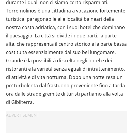
dalla Dichiarazione sui cookie.
durante i quali non ci siamo certo risparmiati.
Torremolinos è una cittadina a vocazione fortemente
Utilizziamo i cookie per personalizzare contenuti ed
turistica, paragonabile alle località balneari della
annunci, per fornire funzionalità dei social media e per
nostra costa adriatica, con i suoi hotel che dominano
analizzare il nostro traffico. Condividiamo inoltre
il paesaggio. La città si divide in due parti: la parte
informazioni sul modo in cui utilizzi il nostro sito con i
alta, che rappresenta il centro storico e la parte bassa
nostri partner che si occupano di analisi dei dati web,
pubblicità e social media, i quali potrebbero combinarle
costituita essenzialmente dal suo bel lungomare.
con altre informazioni che hai fornito loro o che hanno
Grande è la possibilità di scelta degli hotel e dei
raccolto dal tuo utilizzo dei loro servizi.
ristoranti e la varietà senza eguali di intrattenimento,
di attività e di vita notturna. Dopo una notte resa un
po’ turbolenta dal frastuono proveniente fino a tarda
ora dalle strade gremite di turisti partiamo alla volta
di Gibilterra.