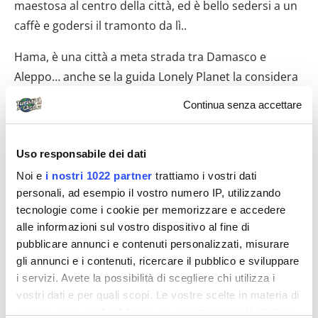
maestosa al centro della città, ed è bello sedersi a un
caffè e godersi il tramonto da lì..
Hama, è una città a meta strada tra Damasco e
Aleppo… anche se la guida Lonely Planet la considera
una delle città più belle della Siria… A noi ha un po’
Continua senza accettare
deluso… l’abbiamo trovata un po’ scialba, con poco da
fare e da vedere, ma comunque un’ottima base per
Uso responsabile dei dati
un’escursione nel deserto… Da lì, infatti, grazie a un
tassista che abbiamo prenotato per tutta la giornata,
Noi e
i nostri 1022 partner
trattiamo i vostri dati
personali, ad esempio il vostro numero IP, utilizzando
siamo andati a Qasr Ibn Wardan, a Rasafa per poi
tecnologie come i cookie per memorizzare e accedere
arrivare sulle sponde dell’Eufrate, sul lago Assad.
alle informazioni sul vostro dispositivo al fine di
Escursione memorabile, perché tutti questi posti
pubblicare annunci e contenuti personalizzati, misurare
corrispondono a siti archeologici in pieno deserto
gli annunci e i contenuti, ricercare il pubblico e sviluppare
dove abbiamo avuto la magnifica opportunità di
i servizi. Avete la possibilità di scegliere chi utilizza i
girare completamente da soli, nel silenzio più
vostri dati e per quali scopi. Le vostre scelte in materia di
privacy sono applicabili solo su questa proprietà digitale
assoluto. Soprattutto Rasafa, un’antica città fortificata