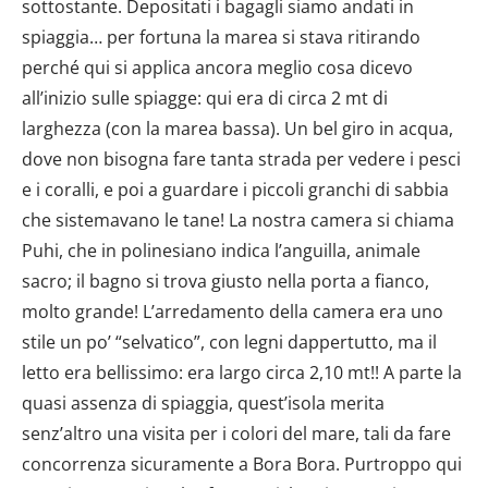
sottostante. Depositati i bagagli siamo andati in
spiaggia… per fortuna la marea si stava ritirando
perché qui si applica ancora meglio cosa dicevo
all’inizio sulle spiagge: qui era di circa 2 mt di
larghezza (con la marea bassa). Un bel giro in acqua,
dove non bisogna fare tanta strada per vedere i pesci
e i coralli, e poi a guardare i piccoli granchi di sabbia
che sistemavano le tane! La nostra camera si chiama
Puhi, che in polinesiano indica l’anguilla, animale
sacro; il bagno si trova giusto nella porta a fianco,
molto grande! L’arredamento della camera era uno
stile un po’ “selvatico”, con legni dappertutto, ma il
letto era bellissimo: era largo circa 2,10 mt!! A parte la
quasi assenza di spiaggia, quest’isola merita
senz’altro una visita per i colori del mare, tali da fare
concorrenza sicuramente a Bora Bora. Purtroppo qui