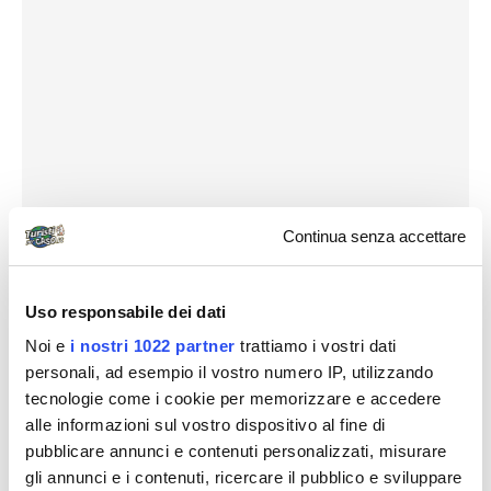
Continua senza accettare
Uso responsabile dei dati
Noi e
i nostri 1022 partner
trattiamo i vostri dati
21 maggio: abbiamo passato il giorno facendo un
personali, ad esempio il vostro numero IP, utilizzando
tour guidato sulla laguna: siamo partiti su un
tecnologie come i cookie per memorizzare e accedere
catamarano a motore passando per l’istmo dove
alle informazioni sul vostro dispositivo al fine di
vengono le balene con i piccoli in agosto, abbiamo
pubblicare annunci e contenuti personalizzati, misurare
gli annunci e i contenuti, ricercare il pubblico e sviluppare
visto un po’ di ricordi che ha lasciato il dio Hiro e poi