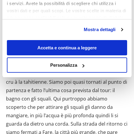
i servizi. Avete la possibilità di scegliere chi utilizza i
ci siamo diretti verso una ferme perlière (fattoria di
vostri dati e per quali scopi. Le vostre scelte in materia di
perle) dove ci hanno spiegato come nascono le perle.
privacy sono applicabili solo su questa proprietà digitale
Un po’ più oltre ci ha fatto fare un giro nel giardino di
in cui avete effettuato le vostre scelte. È possibile
Mostra dettagli
corallo: esperienza meravigliosa. Si scende dalla
modificare o revocare il proprio consenso in qualsiasi
barca, e trasportati dalla corrente si può ammirare i
momento dalla Dichiarazione sui cookie o facendo clic
sull'icona di attivazione della privacy.
Accetta e continua a leggere
coralli che si trovano a 3-4 mt sotto di noi, ma l’acqua
è talmente trasparente che sembra siano a 10 cm.
Con il tuo consenso, vorremmo anche:
Abbiamo poi circumnavigato Huahine Iti e siamo
Personalizza
raccogliere informazioni sulla tua posizione
arrivati in un motu dove hanno preparato il poisson
geografica, con un'approssimazione di qualche
cru à la tahitienne. Siamo poi quasi tornati al punto di
metro,
partenza e fatto l’ultima cosa prevista dal tour: il
Identificare il tuo dispositivo, scansionandolo
attivamente alla ricerca di caratteristiche specifiche
bagno con gli squali. Qui purtroppo abbiamo
(impronte digitali).
scoperto che per attirare gli squali gli danno da
Approfondisci come vengono elaborati i tuoi dati personali
mangiare, in più l’acqua è più profonda quindi li si
e imposta le tue preferenze nella
sezione dettagli
. Puoi
guarda da dietro una corda. Sulla strada del ritorno ci
modificare o ritirare il tuo consenso in qualsiasi momento
siamo fermati a Fare, la città più grande, che pare