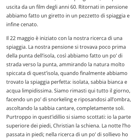
dalla Dichiarazione sui cookie.
uscita da un film degli anni 60. Ritornati in pensione
abbiamo fatto un giretto in un pezzetto di spiaggia e
Utilizziamo i cookie per personalizzare contenuti ed
annunci, per fornire funzionalità dei social media e per
infine cenato.
analizzare il nostro traffico. Condividiamo inoltre
Il 22 maggio è iniziato con la nostra ricerca di una
informazioni sul modo in cui utilizzi il nostro sito con i
nostri partner che si occupano di analisi dei dati web,
spiaggia. La nostra pensione si trovava poco prima
pubblicità e social media, i quali potrebbero combinarle
della punta dell’isola, così abbiamo fatto un po’ di
con altre informazioni che hai fornito loro o che hanno
strada verso la punta, ammirando la natura molto
raccolto dal tuo utilizzo dei loro servizi.
spiccata di quest’isola, quando finalmente abbiamo
trovato la spiaggia perfetta: isolata, sabbia bianca e
acqua limpidissima. Siamo rimasti qui tutto il giorno,
facendo un po’ di snorkeling e riposandosi all’ombra,
ascoltando la sabbia cantare, completamente soli.
Purtroppo in quest’idillio si siamo scottati: io la parte
superiore dei piedi, Christian la schiena. La notte l’ho
passata in piedi; nella ricerca di un po’ di sollievo ho