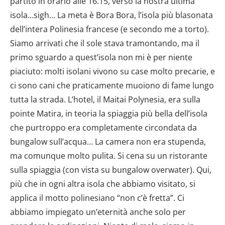
partito in orario alle 16.15, verso la nostra ultima
isola…sigh… La meta è Bora Bora, l’isola più blasonata
dell’intera Polinesia francese (e secondo me a torto).
Siamo arrivati che il sole stava tramontando, ma il
primo sguardo a quest’isola non mi è per niente
piaciuto: molti isolani vivono su case molto precarie, e
ci sono cani che praticamente muoiono di fame lungo
tutta la strada. L’hotel, il Maitai Polynesia, era sulla
pointe Matira, in teoria la spiaggia più bella dell’isola
che purtroppo era completamente circondata da
bungalow sull’acqua… La camera non era stupenda,
ma comunque molto pulita. Si cena su un ristorante
sulla spiaggia (con vista su bungalow overwater). Qui,
più che in ogni altra isola che abbiamo visitato, si
applica il motto polinesiano “non c’è fretta”. Ci
abbiamo impiegato un’eternità anche solo per