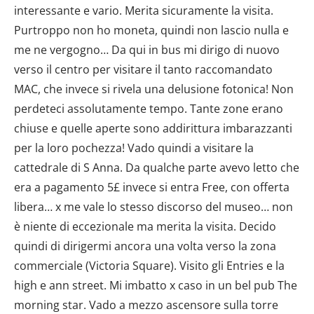
interessante e vario. Merita sicuramente la visita.
con altre informazioni che hai fornito loro o che hanno
Purtroppo non ho moneta, quindi non lascio nulla e
raccolto dal tuo utilizzo dei loro servizi.
me ne vergogno… Da qui in bus mi dirigo di nuovo
verso il centro per visitare il tanto raccomandato
MAC, che invece si rivela una delusione fotonica! Non
perdeteci assolutamente tempo. Tante zone erano
chiuse e quelle aperte sono addirittura imbarazzanti
per la loro pochezza! Vado quindi a visitare la
cattedrale di S Anna. Da qualche parte avevo letto che
era a pagamento 5£ invece si entra Free, con offerta
libera… x me vale lo stesso discorso del museo… non
è niente di eccezionale ma merita la visita. Decido
quindi di dirigermi ancora una volta verso la zona
commerciale (Victoria Square). Visito gli Entries e la
high e ann street. Mi imbatto x caso in un bel pub The
morning star. Vado a mezzo ascensore sulla torre