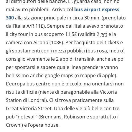
ai distributori delle banche. Lì, guarda caso, non ho
mai avuto problemi. Arrivo col
bus airport express
300
alla stazione principale in circa 30 min. (prenotato
dall’Italia A/R 11£). Sempre dall’Italia avevo prenotato
il city tour in bus scoperto 11,5£ (validità 2 gg) e la
camera con Airbnb (108€). Per l’acquisto dei tickets e
gli spostamenti con i mezzi pubblici (bus rosa, metro)
consiglio vivamente le 2 app di translink, anche se poi
per spostarsi e sapere quale linea prendere vanno
benissimo anche google maps (o mappe di apple).
L’europa bus centre non è piccolo, ma orientarsi non
risulta difficile (niente di paragonabile alla Victoria
Station di Londra!). Ci si trova praticamente sulla
Great Victoria Street. Una delle vie più belle con tre
pub “notevoli” (Brennans, Robinson e soprattutto il
Crown!) e l’opera house.