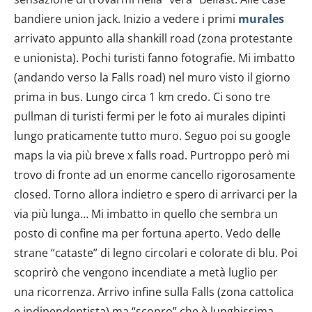
bandiere union jack. Inizio a vedere i primi
murales
arrivato appunto alla shankill road (zona protestante
e unionista). Pochi turisti fanno fotografie. Mi imbatto
(andando verso la Falls road) nel muro visto il giorno
prima in bus. Lungo circa 1 km credo. Ci sono tre
pullman di turisti fermi per le foto ai murales dipinti
lungo praticamente tutto muro. Seguo poi su google
maps la via più breve x falls road. Purtroppo però mi
trovo di fronte ad un enorme cancello rigorosamente
closed. Torno allora indietro e spero di arrivarci per la
via più lunga… Mi imbatto in quello che sembra un
posto di confine ma per fortuna aperto. Vedo delle
strane “cataste” di legno circolari e colorate di blu. Poi
scoprirò che vengono incendiate a metà luglio per
una ricorrenza. Arrivo infine sulla Falls (zona cattolica
e indipendentista) ma “scopro” che è lunghissima…