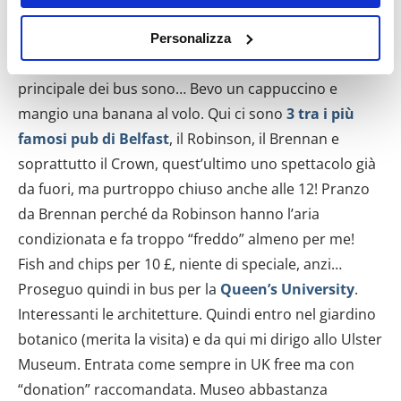
Con il tuo consenso, vorremmo anche:
Decido per la
Great Victoria Street
scoprendo alla
Personalizza
raccogliere informazioni sulla tua posizione
fine che sempre nella zona dell’opera e della stazione
geografica, con un'approssimazione di qualche
principale dei bus sono… Bevo un cappuccino e
metro,
mangio una banana al volo. Qui ci sono
3 tra i più
Identificare il tuo dispositivo, scansionandolo
attivamente alla ricerca di caratteristiche specifiche
famosi pub di Belfast
, il Robinson, il Brennan e
(impronte digitali).
soprattutto il Crown, quest’ultimo uno spettacolo già
Approfondisci come vengono elaborati i tuoi dati personali
da fuori, ma purtroppo chiuso anche alle 12! Pranzo
e imposta le tue preferenze nella
sezione dettagli
. Puoi
da Brennan perché da Robinson hanno l’aria
modificare o ritirare il tuo consenso in qualsiasi momento
condizionata e fa troppo “freddo” almeno per me!
dalla Dichiarazione sui cookie.
Fish and chips per 10 £, niente di speciale, anzi…
Proseguo quindi in bus per la
Queen’s University
.
Utilizziamo i cookie per personalizzare contenuti ed
annunci, per fornire funzionalità dei social media e per
Interessanti le architetture. Quindi entro nel giardino
analizzare il nostro traffico. Condividiamo inoltre
botanico (merita la visita) e da qui mi dirigo allo Ulster
informazioni sul modo in cui utilizzi il nostro sito con i
Museum. Entrata come sempre in UK free ma con
nostri partner che si occupano di analisi dei dati web,
“donation” raccomandata. Museo abbastanza
pubblicità e social media, i quali potrebbero combinarle