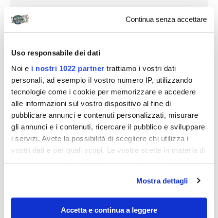
Continua senza accettare
Uso responsabile dei dati
Noi e
i nostri 1022 partner
trattiamo i vostri dati
personali, ad esempio il vostro numero IP, utilizzando
tecnologie come i cookie per memorizzare e accedere
alle informazioni sul vostro dispositivo al fine di
pubblicare annunci e contenuti personalizzati, misurare
gli annunci e i contenuti, ricercare il pubblico e sviluppare
i servizi. Avete la possibilità di scegliere chi utilizza i
vostri dati e per quali scopi. Le vostre scelte in materia di
privacy sono applicabili solo su questa proprietà digitale
in cui avete effettuato le vostre scelte. È possibile
Mostra dettagli
modificare o revocare il proprio consenso in qualsiasi
momento dalla Dichiarazione sui cookie o facendo clic
sull'icona di attivazione della privacy.
Accetta e continua a leggere