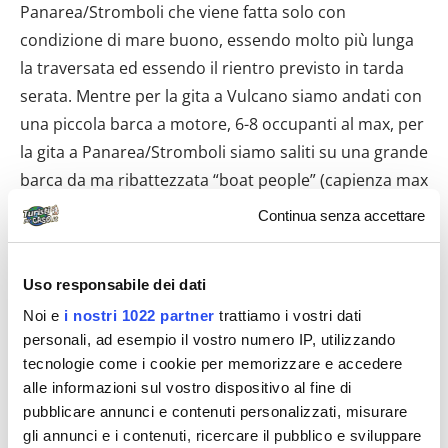
Panarea/Stromboli che viene fatta solo con
condizione di mare buono, essendo molto più lunga
la traversata ed essendo il rientro previsto in tarda
serata. Mentre per la gita a Vulcano siamo andati con
una piccola barca a motore, 6-8 occupanti al max, per
la gita a Panarea/Stromboli siamo saliti su una grande
barca da ma ribattezzata “boat people” (capienza max
100 persone). Ci è stato spiegato che la distanza è tale
Continua senza accettare
da non poter impiegare una barca di piccole
dimensioni. Personalmente non amo le ”boat people”,
Uso responsabile dei dati
un grande assembramento di persone, tanta
Noi e
i nostri 1022 partner
trattiamo i vostri dati
confusione, i passeggeri che occupano i posti a
personali, ad esempio il vostro numero IP, utilizzando
sedere prima ancora di salire a bordo (tipico italian
tecnologie come i cookie per memorizzare e accedere
style). Il consiglio che mi sento di darvi è : informatevi
alle informazioni sul vostro dispositivo al fine di
bene prima di prenotare, valutate i giorni che avete a
pubblicare annunci e contenuti personalizzati, misurare
disposizione e controllate le previsioni meteo.
gli annunci e i contenuti, ricercare il pubblico e sviluppare