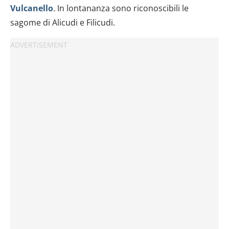
dalla Dichiarazione sui cookie.
Vulcanello
. In lontananza sono riconoscibili le
sagome di Alicudi e Filicudi.
Utilizziamo i cookie per personalizzare contenuti ed
annunci, per fornire funzionalità dei social media e per
analizzare il nostro traffico. Condividiamo inoltre
informazioni sul modo in cui utilizzi il nostro sito con i
nostri partner che si occupano di analisi dei dati web,
pubblicità e social media, i quali potrebbero combinarle
con altre informazioni che hai fornito loro o che hanno
raccolto dal tuo utilizzo dei loro servizi.