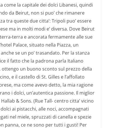
ta come la capitale dei dolci Libanesi, quindi
ndo da Beirut, non si puo’ che rimanere
a tra queste due citta’: Tripoli puo’ essere
aese ma in molti modi e’ diversa. Dove Beirut
e’ terra-terra e ancorata fermamente alle sue
’hotel Palace, situato nella Piazza, un
anche se un po’ trasandato. Per la stanza
e il fatto che la padrona parla Italiano
e, ottengo un buono sconto sul prezzo della
no, e il castello di St. Gilles e l’affollato
rprese, ma come avevo detto, la mia ragione
rano i dolci, un’autentica passione. Il miglior
 Hallab & Sons. (Rue Tall- centro citta’ vicino
 dolci ai pistacchi, alle noci, accompagnati
ati nel miele, spruzzati di canella e spezie
n panna, ce ne sono per tutti i gusti!
Per