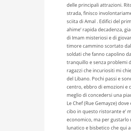
delle principali attrazioni. R
strada, finisco involontaria
sciita di Amal . Edifici del
primo
ahime’ rapida decadenza, gia
di Imam misteriosi e di giova
timore cammino scortato dall
soldati che fanno capolino da 
tranquillo e senza problemi d
ragazzi che incuriositi mi c
del Libano. Pochi passi e so
centro, ebbro di emozioni e d
meglio di concedersi una piac
Le Chef (Rue Gemayze) dove 
cibo in questo ristorante e
economico, ma per gustarlo m
lunatico e bisbetico
che qui a