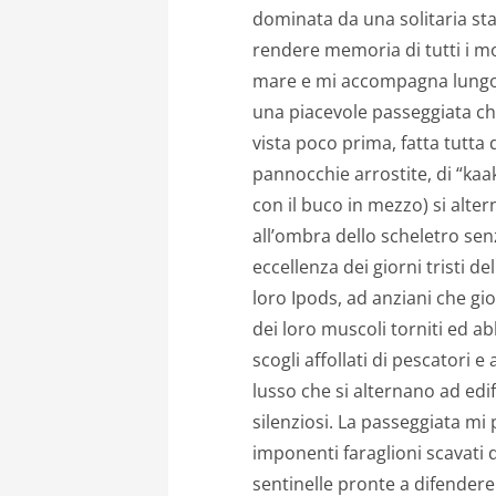
dominata da una solitaria statu
rendere memoria di tutti i mort
mare e mi accompagna lungo l
una piacevole passeggiata che
vista poco prima, fatta tutta d
pannocchie arrostite, di “kaa
con il buco in mezzo)
si alte
all’ombra dello scheletro sen
eccellenza dei giorni tristi de
loro Ipods, ad anziani che gi
dei loro muscoli torniti ed abb
scogli affollati di pescatori e 
lusso che si alternano ad edifi
silenziosi. La passeggiata mi
imponenti faraglioni scavati 
sentinelle pronte a difendere 