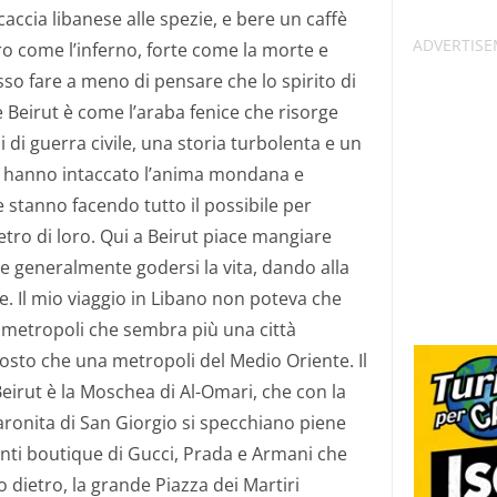
accia libanese alle spezie, e bere un caffè
ro come l’inferno, forte come la morte e
o fare a meno di pensare che lo spirito di
e Beirut è come l’araba fenice che risorge
i di guerra civile, una storia turbolenta e un
n hanno intaccato l’anima mondana e
he stanno facendo tutto il possibile per
etro di loro. Qui a Beirut piace mangiare
 e generalmente godersi la vita, dando alla
ace. Il mio viaggio in Libano non poteva che
ta metropoli che sembra più una città
osto che una metropoli del Medio Oriente. Il
eirut è la Moschea di Al-Omari, che con la
aronita di San Giorgio si specchiano piene
ganti boutique di Gucci, Prada e Armani che
to dietro, la grande Piazza dei Martiri