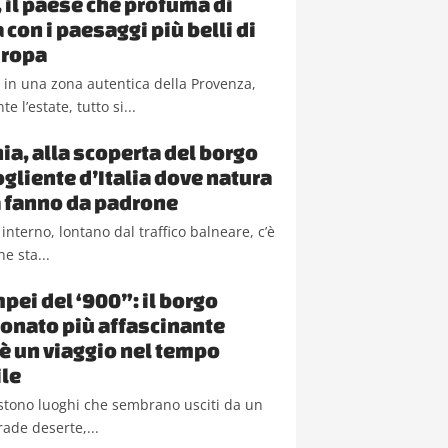
, il paese che profuma di
con i paesaggi più belli di
uropa
 in una zona autentica della Provenza,
e l’estate, tutto si...
a, alla scoperta del borgo
ogliente d’Italia dove natura
la fanno da padrone
 interno, lontano dal traffico balneare, c’è
e sta...
pei del ‘900”: il borgo
nato più affascinante
a è un viaggio nel tempo
le
sistono luoghi che sembrano usciti da un
rade deserte,...