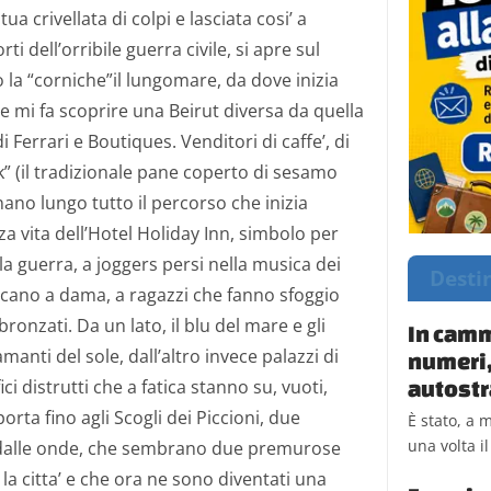
a crivellata di colpi e lasciata cosi’
a
i dell’orribile guerra civile, si apre sul
a “corniche”il lungomare, da dove inizia
 mi fa scoprire una Beirut diversa da quella
i Ferrari e Boutiques. Venditori di caffe’, di
k” (il tradizionale pane coperto di sesamo
rnano lungo tutto il percorso che inizia
za vita
dell’Hotel Holiday Inn, simbolo per
lla guerra, a joggers persi nella musica dei
Desti
ocano a dama, a ragazzi che fanno sfoggio
ronzati. Da un lato, il blu del mare e gli
In camm
amanti del sole, dall’altro invece palazzi di
numeri,
autostr
ci distrutti
che a fatica stanno su, vuoti,
 porta
fino agli Scogli dei Piccioni, due
È stato, a 
una volta i
dalle onde,
che sembrano due premurose
la citta’ e che ora ne sono diventati una