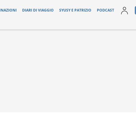
INAZIONI
DIARI DI VIAGGIO
SYUSY E PATRIZIO
PODCAST