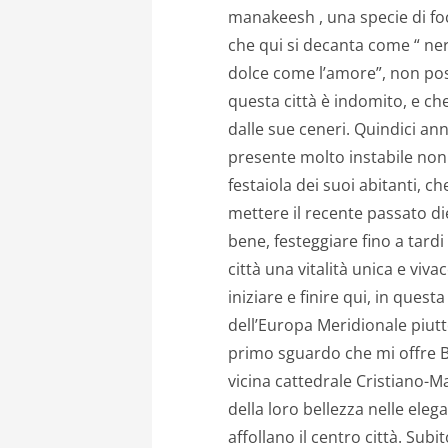
manakeesh , una specie di foc
che qui si decanta come “ ne
dolce come l’amore”,
non poss
questa città è indomito, e ch
dalle sue ceneri. Quindici ann
presente molto instabile no
festaiola dei suoi abitanti, c
mettere il recente passato di
bene, festeggiare fino a tardi
città una vitalità unica e viv
iniziare e finire qui, in ques
dell’Europa Meridionale piutt
primo sguardo che mi offre B
vicina cattedrale Cristiano-M
della loro bellezza nelle ele
affollano il centro città. Subi