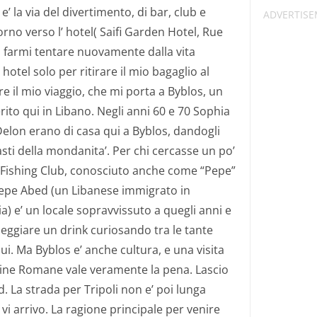
’ la via del divertimento, di bar, club e
itorno verso l’ hotel( Saifi Garden Hotel, Rue
l farmi tentare nuovamente dalla vita
otel solo per ritirare il mio bagaglio al
 il mio viaggio, che mi porta a Byblos, un
ito qui in Libano. Negli anni 60
e 70 Sophia
Delon erano di casa qui a
Byblos,
dandogli
fasti della mondanita’. Per chi cercasse un po’
s Fishing Club, conosciuto anche come “Pepe”
epe Abed (un Libanese immigrato in
a) e’ un locale sopravvissuto a quegli anni e
eggiare un drink curiosando tra le tante
qui. Ma Byblos e’ anche cultura, e una visita
rovine Romane vale veramente la pena. Lascio
d.
La
strada per Tripoli non e’ poi lunga
vi arrivo. La ragione principale per venire