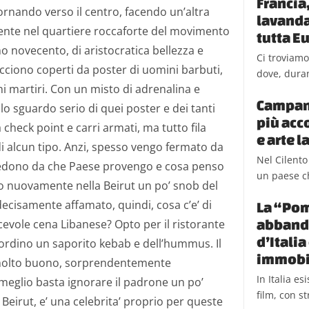
Francia
itornando verso il centro, facendo un’altra
lavanda 
mente nel quartiere roccaforte del movimento
tutta E
 novecento, di aristocratica bellezza e
Ci troviamo
cciono coperti da poster di uomini barbuti,
dove, durant
ni martiri. Con un misto di adrenalina e
Campani
o sguardo serio di quei poster e dei tanti
più acc
check point e carri armati, ma tutto fila
e arte 
i alcun tipo. Anzi, spesso vengo fermato da
Nel Cilento
hiedono da che Paese provengo e cosa penso
un paese ch
no nuovamente nella Beirut un po’ snob del
ecisamente affamato, quindi, cosa c’e’ di
La “Pom
abbando
evole cena Libanese? Opto per il ristorante
d’Itali
ordino un saporito kebab e dell’hummus.
Il
immobi
’ molto buono, sorprendentemente
In Italia e
eglio basta ignorare il padrone un po’
film, con st
 Beirut, e’ una celebrita’ proprio per queste