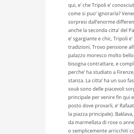
qui, e’ che Tripoli e’ conosciu
come si puo’ ignorarla? Vene
sorpresi dall’enorme differenz
anche la seconda citta’ del P
e’ sgargiante e chic, Tripoli 
tradizioni. Trovo pensione all
palazzo moresco molto bello 
bisogna contrattare, e complic
perche’ ha studiato a Firenz
stanza. La citta’ ha un suo fasci
souk sono delle piacevoli so
principale per venire fin qui e
posto dove provarli, e’ Rafaat
la piazza principale). Baklava,
da marmellata di rose o anneg
o semplicemente arricchiti co