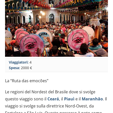
Viaggiatori:
4
Spesa:
2000 €
La “Ruta das emocões”
Le regioni del Nordest del Brasile dove si svolge
questo viaggio sono il
Ceará
, il
Piauì
e il
Maranhão
. Il
viaggio si svolge sulla direttrice Nord-Ovest, da
Fortaleza a São Luis. Questo percorso è noto come