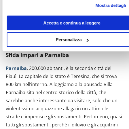
modificare o revocare il proprio consenso in qualsiasi mome
Mostra dettagli
dalla Dichiarazione sui cookie o facendo clic sull'icona di
Chaval è l’ultimo villaggio del Ceará. A Luis Correia si
attivazione della privacy.
entra nel Piauì, che percorriamo tutto fino a Parnaiba,
Accetta e continua a leggere
al confine col Maranhão. Sono solo 60 km, perché
Con il tuo consenso, vorremmo anche:
questo stato si estende più nell’interno che sulla
raccogliere informazioni sulla tua posizione geografic
Personalizza
costa.
con un'approssimazione di qualche metro,
Identificare il tuo dispositivo, scansionandolo attivam
Sfida impari a Parnaiba
alla ricerca di caratteristiche specifiche (impronte digitali
Approfondisci come vengono elaborati i tuoi dati personali e
Parnaiba
, 200.000 abitanti, è la seconda città del
imposta le tue preferenze nella
sezione dettagli
. Puoi
Piauì. La capitale dello stato è Teresina, che si trova
modificare o ritirare il tuo consenso in qualsiasi momento dal
800 km nell’interno. Alloggiamo alla pousada Villa
Dichiarazione sui cookie.
Parnaiba sita nel centro storico della città, che
sarebbe anche interessante da visitare, solo che un
Utilizziamo i cookie per personalizzare contenuti ed annunci,
fornire funzionalità dei social media e per analizzare il nostro
violentissimo acquazzone allaga in un attimo le
traffico. Condividiamo inoltre informazioni sul modo in cui util
strade e impedisce gli spostamenti. Perlomeno, quasi
il nostro sito con i nostri partner che si occupano di analisi de
tutti gli spostamenti, perché il diluvio e gli acquitrini
dati web, pubblicità e social media, i quali potrebbero combin