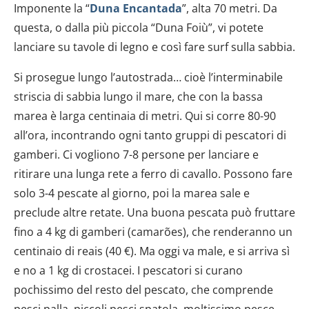
Imponente la “
Duna Encantada
”, alta 70 metri. Da
questa, o dalla più piccola “Duna Foiù”, vi potete
lanciare su tavole di legno e così fare surf sulla sabbia.
Si prosegue lungo l’autostrada… cioè l’interminabile
striscia di sabbia lungo il mare, che con la bassa
marea è larga centinaia di metri. Qui si corre 80-90
all’ora, incontrando ogni tanto gruppi di pescatori di
gamberi. Ci vogliono 7-8 persone per lanciare e
ritirare una lunga rete a ferro di cavallo. Possono fare
solo 3-4 pescate al giorno, poi la marea sale e
preclude altre retate. Una buona pescata può fruttare
fino a 4 kg di gamberi (camarões), che renderanno un
centinaio di reais (40 €). Ma oggi va male, e si arriva sì
e no a 1 kg di crostacei. I pescatori si curano
pochissimo del resto del pescato, che comprende
pesci palla, piccoli pesci spatola, moltissimo pesce