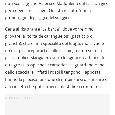
non scoraggiano Valeria e Maddalena dal fare un giro
con altre informazioni che hai fornito loro o che hanno raccol
per i negozi del luogo. Questo è stato l’unico
dal tuo utilizzo dei loro servizi.
pomeriggio di pioggia del viaggio.
Cena al ristorante “La barca”, dove vorremmo
provare la “torta de caranguejos” (pasticcio di
granchi), che è una specialità del luogo, ma ci vuole
un’ora per prepararla e allora ripieghiamo su piatti
più semplici. Mangiamo sotto lo sguardo attento di
due grossi rospi che le cameriere si guardano bene
dallo scacciare. Infatti i rospi li tengono lì apposta:
hanno la precisa funzione di rimpinzarsi di zanzare e
altri insetti che potrebbero infastidire i commensali.