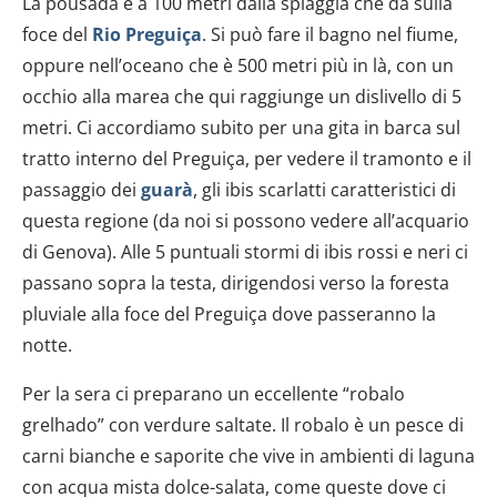
La pousada è a 100 metri dalla spiaggia che dà sulla
foce del
Rio Preguiça
. Si può fare il bagno nel fiume,
oppure nell’oceano che è 500 metri più in là, con un
occhio alla marea che qui raggiunge un dislivello di 5
metri. Ci accordiamo subito per una gita in barca sul
tratto interno del Preguiça, per vedere il tramonto e il
passaggio dei
guarà
, gli ibis scarlatti caratteristici di
questa regione (da noi si possono vedere all’acquario
di Genova). Alle 5 puntuali stormi di ibis rossi e neri ci
passano sopra la testa, dirigendosi verso la foresta
pluviale alla foce del Preguiça dove passeranno la
notte.
Per la sera ci preparano un eccellente “robalo
grelhado” con verdure saltate. Il robalo è un pesce di
carni bianche e saporite che vive in ambienti di laguna
con acqua mista dolce-salata, come queste dove ci