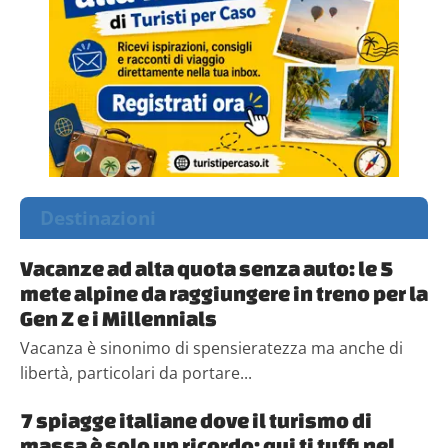
Destinazioni
Vacanze ad alta quota senza auto: le 5
mete alpine da raggiungere in treno per la
Gen Z e i Millennials
Vacanza è sinonimo di spensieratezza ma anche di
libertà, particolari da portare...
7 spiagge italiane dove il turismo di
massa è solo un ricordo: qui ti tuffi nel