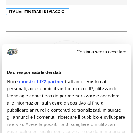
ITALIA: ITINERARI DI VIAGGIO
Continua senza accettare
Uso responsabile dei dati
Noi e
i nostri 1022 partner
trattiamo i vostri dati
personali, ad esempio il vostro numero IP, utilizzando
tecnologie come i cookie per memorizzare e accedere
Giorgia Cavandoli
alle informazioni sul vostro dispositivo al fine di
pubblicare annunci e contenuti personalizzati, misurare
gli annunci e i contenuti, ricercare il pubblico e sviluppare
I consigli dei turisti
i servizi. Avete la possibilità di scegliere chi utilizza i
vostri dati e per quali scopi. Le vostre scelte in materia di