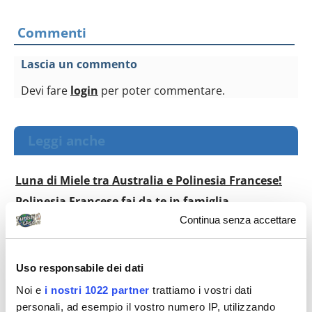
Commenti
Lascia un commento
Devi fare
login
per poter commentare.
Leggi anche
Luna di Miele tra Australia e Polinesia Francese!
Polinesia Francese fai da te in famiglia
Continua senza accettare
Polinesia Francese in autonomia
Quando i sogni diventano realtà: Polinesia
Francese
Uso responsabile dei dati
Honeymoon in paradiso: New York e Polinesia
Noi e
i nostri 1022 partner
trattiamo i vostri dati
Francese
personali, ad esempio il vostro numero IP, utilizzando