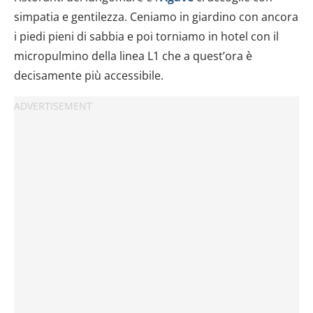
dalla Dichiarazione sui cookie.
simpatia e gentilezza. Ceniamo in giardino con ancora
i piedi pieni di sabbia e poi torniamo in hotel con il
Utilizziamo i cookie per personalizzare contenuti ed
annunci, per fornire funzionalità dei social media e per
micropulmino della linea L1 che a quest’ora è
analizzare il nostro traffico. Condividiamo inoltre
decisamente più accessibile.
informazioni sul modo in cui utilizzi il nostro sito con i
nostri partner che si occupano di analisi dei dati web,
pubblicità e social media, i quali potrebbero combinarle
con altre informazioni che hai fornito loro o che hanno
raccolto dal tuo utilizzo dei loro servizi.