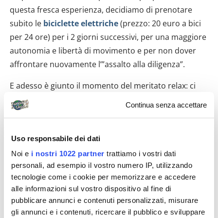
questa fresca esperienza, decidiamo di prenotare
subito le
biciclette elettriche
(prezzo: 20 euro a bici
per 24 ore) per i 2 giorni successivi, per una maggiore
autonomia e libertà di movimento e per non dover
affrontare nuovamente l’”assalto alla diligenza”.
E adesso è giunto il momento del meritato relax: ci
incamminiamo verso la
spiaggia di Ciraccio
,
Continua senza accettare
abbastanza facilmente raggiungibile a piedi anche da
chi, come me, soffre di artrosi all’anca. E proprio
Uso responsabile dei dati
l’artrosi all’anca è stato il principio guida nella scelta
dell’hotel: Il Leone di Mare è estremamente comodo,
Noi e
i nostri 1022 partner
trattiamo i vostri dati
personali, ad esempio il vostro numero IP, utilizzando
perché situato in posizione davvero strategica per
tecnologie come i cookie per memorizzare e accedere
arrivare anche a piedi alla spiaggia, al minimarket, ai
alle informazioni sul vostro dispositivo al fine di
ristoranti e ai locali del lungomare Cristoforo
pubblicare annunci e contenuti personalizzati, misurare
Colombo. Certo soggiornare alla Corricella sarebbe
gli annunci e i contenuti, ricercare il pubblico e sviluppare