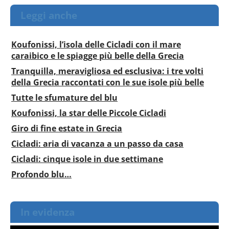
Leggi anche
Koufonissi, l’isola delle Cicladi con il mare
caraibico e le spiagge più belle della Grecia
Tranquilla, meravigliosa ed esclusiva: i tre volti
della Grecia raccontati con le sue isole più belle
Tutte le sfumature del blu
Koufonissi, la star delle Piccole Cicladi
Giro di fine estate in Grecia
Cicladi: aria di vacanza a un passo da casa
Cicladi: cinque isole in due settimane
Profondo blu…
In evidenza