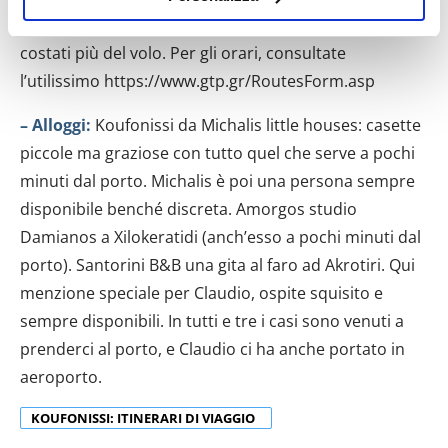
raccogliere informazioni sulla tua posizione
(dipende dal mare), ma soprattutto cari; ci sono
geografica, con un'approssimazione di qualche
costati più del volo. Per gli orari, consultate
metro,
l’utilissimo https://www.gtp.gr/RoutesForm.asp
Identificare il tuo dispositivo, scansionandolo
attivamente alla ricerca di caratteristiche specifiche
– Alloggi:
Koufonissi da Michalis little houses: casette
(impronte digitali).
piccole ma graziose con tutto quel che serve a pochi
Approfondisci come vengono elaborati i tuoi dati personali
minuti dal porto. Michalis è poi una persona sempre
e imposta le tue preferenze nella
sezione dettagli
. Puoi
modificare o ritirare il tuo consenso in qualsiasi momento
disponibile benché discreta. Amorgos studio
dalla Dichiarazione sui cookie.
Damianos a Xilokeratidi (anch’esso a pochi minuti dal
porto). Santorini B&B una gita al faro ad Akrotiri. Qui
Utilizziamo i cookie per personalizzare contenuti ed
menzione speciale per Claudio, ospite squisito e
annunci, per fornire funzionalità dei social media e per
sempre disponibili. In tutti e tre i casi sono venuti a
analizzare il nostro traffico. Condividiamo inoltre
prenderci al porto, e Claudio ci ha anche portato in
informazioni sul modo in cui utilizzi il nostro sito con i
nostri partner che si occupano di analisi dei dati web,
aeroporto.
pubblicità e social media, i quali potrebbero combinarle
KOUFONISSI: ITINERARI DI VIAGGIO
con altre informazioni che hai fornito loro o che hanno
raccolto dal tuo utilizzo dei loro servizi.