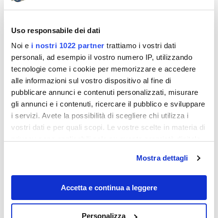
Uso responsabile dei dati
Noi e
i nostri 1022 partner
trattiamo i vostri dati
personali, ad esempio il vostro numero IP, utilizzando
tecnologie come i cookie per memorizzare e accedere
alle informazioni sul vostro dispositivo al fine di
pubblicare annunci e contenuti personalizzati, misurare
gli annunci e i contenuti, ricercare il pubblico e sviluppare
i servizi. Avete la possibilità di scegliere chi utilizza i
vostri dati e per quali scopi. Le vostre scelte in materia di
privacy sono applicabili solo su questa proprietà digitale
in cui avete effettuato le vostre scelte. È possibile
Mostra dettagli
modificare o revocare il proprio consenso in qualsiasi
momento dalla Dichiarazione sui cookie o facendo clic
sull'icona di attivazione della privacy.
Accetta e continua a leggere
– Spostamenti tra isole.
Catamarani veloci SeaJets ed
Con il tuo consenso, vorremmo anche:
Hellenic Seaways: veloci ma non del tutto puntuali
Personalizza