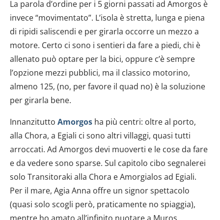
La parola d’ordine per i 5 giorni passati ad Amorgos è
invece “movimentato”. L’isola è stretta, lunga e piena
di ripidi saliscendi e per girarla occorre un mezzo a
motore. Certo ci sono i sentieri da fare a piedi, chi è
allenato può optare per la bici, oppure c’è sempre
l’opzione mezzi pubblici, ma il classico motorino,
almeno 125, (no, per favore il quad no) è la soluzione
per girarla bene.
Innanzitutto
Amorgos
ha più centri: oltre al porto,
alla Chora, a Egiali ci sono altri villaggi, quasi tutti
arroccati. Ad Amorgos devi muoverti e le cose da fare
e da vedere sono sparse. Sul capitolo cibo segnalerei
solo Transitoraki alla Chora e Amorgialos ad Egiali.
Per il mare, Agia Anna offre un signor spettacolo
(quasi solo scogli però, praticamente no spiaggia),
mentre ho amato all’infinito nuotare a Muros.