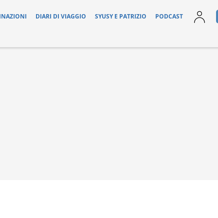
INAZIONI
DIARI DI VIAGGIO
SYUSY E PATRIZIO
PODCAST