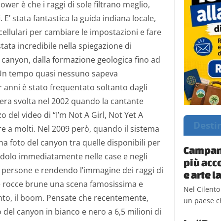
ower è che i raggi di sole filtrano meglio,
E’ stata fantastica la guida indiana locale,
ellulari per cambiare le impostazioni e fare
stata incredibile nella spiegazione di
 canyon, dalla formazione geologica fino ad
.​ Un tempo quasi nessuno sapeva
 anni è stato frequentato soltanto dagli
vera svolta nel 2002 quando la cantante
o del video di “I’m Not A Girl, Not Yet A
Desti
 a molti. Nel 2009 però, quando il sistema
 foto del canyon tra quelle disponibili per
Campani
andolo immediatamente nelle case e negli
più acc
 di persone e rendendo l’immagine dei raggi di
e arte 
 le rocce brune una scena famosissima e
Nel Cilento
nto, il boom. Pensate che recentemente,
un paese ch
 del canyon in bianco e nero a 6,5 milioni di