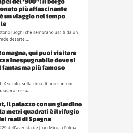
pei del ‘900”: il borgo
nato più affascinante
a è un viaggio nel tempo
le
sistono luoghi che sembrano usciti da un
rade deserte,...
Romagna, qui puoi visitare
ezza inespugnabile dove si
il fantasma più famoso
del IX secolo, sulla cima di uno sperone
diaspro rosso,...
t, il palazzo con un giardino
a metri quadrati è il rifugio
dei reali di Spagna
229 dell'avenida de Joan Mirò, a Palma