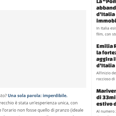
La “Pom
abbando
d’Itali
immobi
In Italia e
film, con st
Emilia 
la fort
aggira 
d’Italia
All’inizio 
roccioso di 
Mariven
sto?
Una sola parola: imperdibile.
di 33mil
recchio è stata un’esperienza unica, con
estivo 
l’orario non fosse quello di pranzo (ideale
Al numero 