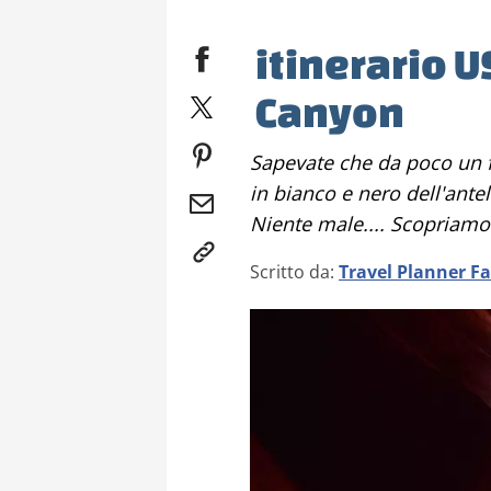
itinerario 
Canyon
Sapevate che da poco un famoso fotografo ha venduto una foto
in bianco e nero dell'ante
Niente male.... Scopriam
Scritto da:
Travel Planner F