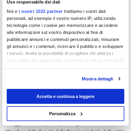
Uso responsabile dei dati
Noi e
i nostri 1022 partner
trattiamo i vostri dati
personali, ad esempio il vostro numero IP, utilizzando
tecnologie come i cookie per memorizzare e accedere
alle informazioni sul vostro dispositivo al fine di
pubblicare annunci e contenuti personalizzati, misurare
gli annunci e i contenuti, ricercare il pubblico e sviluppare
i servizi. Avete la possibilità di scegliere chi utilizza i
vostri dati e per quali scopi. Le vostre scelte in materia di
privacy sono applicabili solo su questa proprietà digitale
in cui avete effettuato le vostre scelte. È possibile
Mostra dettagli
modificare o revocare il proprio consenso in qualsiasi
momento dalla Dichiarazione sui cookie o facendo clic
sull'icona di attivazione della privacy.
Accetta e continua a leggere
Con il tuo consenso, vorremmo anche:
Personalizza
raccogliere informazioni sulla tua posizione
In 3 gg visitiamo il principale luogo di culto islamico, la
geografica, con un'approssimazione di qualche