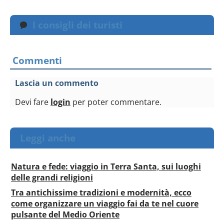
I consigli dei turisti
Commenti
Lascia un commento
Devi fare
login
per poter commentare.
Leggi anche
Natura e fede: viaggio in Terra Santa, sui luoghi
delle grandi religioni
Tra antichissime tradizioni e modernità, ecco
come organizzare un viaggio fai da te nel cuore
pulsante del Medio Oriente