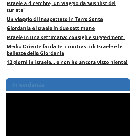
Israele a dicembre, un viaggio da ‘wishlist del
turista’
Un viaggio di inaspettato in Terra Santa
Giordania e Israele in due settimane
Israele in una settimana: consigli e suggerimenti
Medio Oriente fai da te: i contrasti di Israele e le
bellezze della Giordania
12 giorni in Israele… e non ho ancora visto niente!
In evidenza