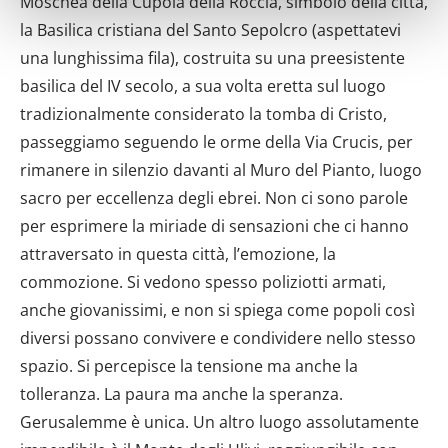
Moschea della Cupola della Roccia, simbolo della città,
metro,
Identificare il tuo dispositivo, scansionandolo
la Basilica cristiana del Santo Sepolcro (aspettatevi
attivamente alla ricerca di caratteristiche specifiche
una lunghissima fila), costruita su una preesistente
(impronte digitali).
basilica del IV secolo, a sua volta eretta sul luogo
Approfondisci come vengono elaborati i tuoi dati personali
tradizionalmente considerato la tomba di Cristo,
e imposta le tue preferenze nella
sezione dettagli
. Puoi
passeggiamo seguendo le orme della Via Crucis, per
modificare o ritirare il tuo consenso in qualsiasi momento
rimanere in silenzio davanti al Muro del Pianto, luogo
dalla Dichiarazione sui cookie.
sacro per eccellenza degli ebrei. Non ci sono parole
Utilizziamo i cookie per personalizzare contenuti ed
per esprimere la miriade di sensazioni che ci hanno
annunci, per fornire funzionalità dei social media e per
attraversato in questa città, l’emozione, la
analizzare il nostro traffico. Condividiamo inoltre
commozione. Si vedono spesso poliziotti armati,
informazioni sul modo in cui utilizzi il nostro sito con i
anche giovanissimi, e non si spiega come popoli così
nostri partner che si occupano di analisi dei dati web,
diversi possano convivere e condividere nello stesso
pubblicità e social media, i quali potrebbero combinarle
spazio. Si percepisce la tensione ma anche la
con altre informazioni che hai fornito loro o che hanno
raccolto dal tuo utilizzo dei loro servizi.
tolleranza. La paura ma anche la speranza.
Gerusalemme è unica. Un altro luogo assolutamente