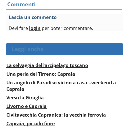
pubblicità e social media, i quali potrebbero combinarle
Commenti
con altre informazioni che hai fornito loro o che hanno
raccolto dal tuo utilizzo dei loro servizi.
Lascia un commento
Devi fare
login
per poter commentare.
Leggi anche
La selvaggia dell’arcipelago toscano
Una perla del Tirreno: Capraia
Un angolo di Paradiso vicino a casa…weekend a
Capraia
Verso la Giraglia
Livorno e Capraia
Civitavecchia Capranica: la vecchia ferrovia
Capraia, piccolo fiore