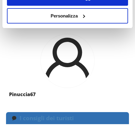
SAN DOMINO: ITINERARI DI VIAGGIO
Con il tuo consenso, vorremmo anche:
Personalizza
raccogliere informazioni sulla tua posizione
geografica, con un'approssimazione di qualche
metro,
Identificare il tuo dispositivo, scansionandolo
attivamente alla ricerca di caratteristiche specifiche
(impronte digitali).
Approfondisci come vengono elaborati i tuoi dati personali
e imposta le tue preferenze nella
sezione dettagli
. Puoi
modificare o ritirare il tuo consenso in qualsiasi momento
dalla Dichiarazione sui cookie.
Pinuccia67
Utilizziamo i cookie per personalizzare contenuti ed
annunci, per fornire funzionalità dei social media e per
analizzare il nostro traffico. Condividiamo inoltre
I consigli dei turisti
informazioni sul modo in cui utilizzi il nostro sito con i
nostri partner che si occupano di analisi dei dati web,