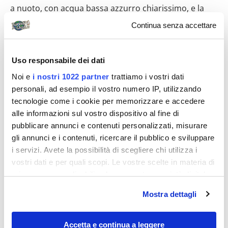
a nuoto, con acqua bassa azzurro chiarissimo, e la
cala dei Benedettini, dall’altra parte dell’isola (la
Continua senza accettare
preferita dal mio compagno). Sveglia presto per poter
godere a lungo del mare, tante nuotate, snorkeling
Uso responsabile dei dati
nelle calette, riposo nelle pinete, il tramonto sul mare,
Noi e
i nostri 1022 partner
trattiamo i vostri dati
una cena genuina e saporita e una passeggiata serale
personali, ad esempio il vostro numero IP, utilizzando
per poter ammirare l’isola di san Nicola illuminata e
tecnologie come i cookie per memorizzare e accedere
sentire il profumo del mare e la sua brezza che ti
alle informazioni sul vostro dispositivo al fine di
accarezza la pelle : questo è quello di cui abbiamo
pubblicare annunci e contenuti personalizzati, misurare
goduto alle Tremiti.
gli annunci e i contenuti, ricercare il pubblico e sviluppare
i servizi. Avete la possibilità di scegliere chi utilizza i
CAPRAIA: ITINERARI DI VIAGGIO
vostri dati e per quali scopi. Le vostre scelte in materia di
ISOLE TREMITI: ITINERARI DI VIAGGIO
privacy sono applicabili solo su questa proprietà digitale
in cui avete effettuato le vostre scelte. È possibile
ITALIA: ITINERARI DI VIAGGIO
Mostra dettagli
modificare o revocare il proprio consenso in qualsiasi
MARE ADRIATICO: ITINERARI DI VIAGGIO
momento dalla Dichiarazione sui cookie o facendo clic
PUGLIA: ITINERARI DI VIAGGIO
sull'icona di attivazione della privacy.
Accetta e continua a leggere