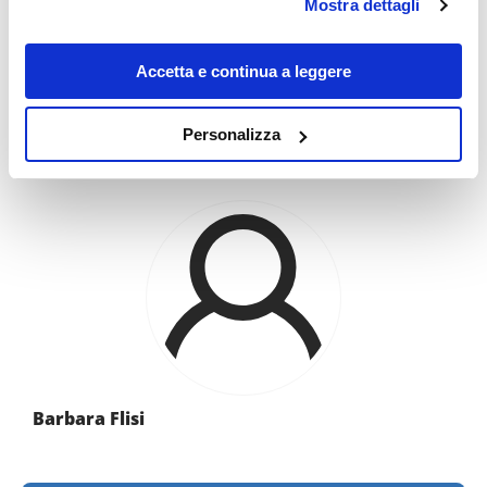
Mostra dettagli
modificare o revocare il proprio consenso in qualsiasi
momento dalla Dichiarazione sui cookie o facendo clic
sull'icona di attivazione della privacy.
Accetta e continua a leggere
SEYCHELLES: ITINERARI DI VIAGGIO
Con il tuo consenso, vorremmo anche:
Personalizza
raccogliere informazioni sulla tua posizione
geografica, con un'approssimazione di qualche
metro,
Identificare il tuo dispositivo, scansionandolo
attivamente alla ricerca di caratteristiche specifiche
(impronte digitali).
Approfondisci come vengono elaborati i tuoi dati personali
e imposta le tue preferenze nella
sezione dettagli
. Puoi
modificare o ritirare il tuo consenso in qualsiasi momento
dalla Dichiarazione sui cookie.
Barbara Flisi
Utilizziamo i cookie per personalizzare contenuti ed
annunci, per fornire funzionalità dei social media e per