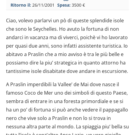
Ritorno il:
26/11/2001
Spesa:
3500 €
Ciao, volevo parlarvi un pò di queste splendide isole
che sono le Seychelles. Ho avuto la fortuna di non
andarci in vacanza ma di viverci, poichè vi ho lavorato
per quasi due anni, sono infatti assistente turistica. Io
abitavo a Praslin che a mio avviso è tra le più belle e
possiamo dire la piu’ strategica in quanto attorno ha
tantissime isole disabitate dove andare in escursione.
A Praslin imperdibili la Vallee’ de Mai dove nasce il
famoso Coco de Mer uno dei simboli di questo Paese,
sembra di entrare in una foresta primordiale e se si
ha un po’ di fortuna si può anche vedere il pappagallo
nero che vive solo a Praslin e non lo si trova in
nessuna altra parte al mondo. La spiaggia piu’ bella su
tutta l’isola è senz’altro Anse Lazio, un vero gioiello