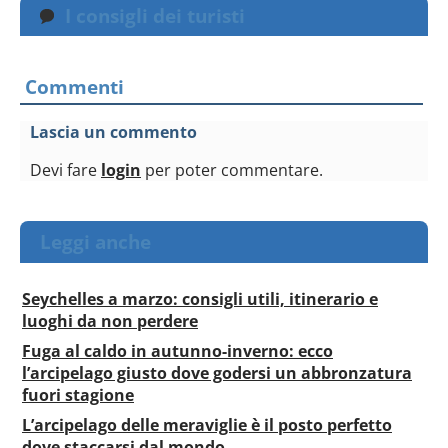
analizzare il nostro traffico. Condividiamo inoltre
I consigli dei turisti
informazioni sul modo in cui utilizzi il nostro sito con i
nostri partner che si occupano di analisi dei dati web,
pubblicità e social media, i quali potrebbero combinarle
Commenti
con altre informazioni che hai fornito loro o che hanno
raccolto dal tuo utilizzo dei loro servizi.
Lascia un commento
Devi fare
login
per poter commentare.
Leggi anche
Seychelles a marzo: consigli utili, itinerario e
luoghi da non perdere
Fuga al caldo in autunno-inverno: ecco
l’arcipelago giusto dove godersi un abbronzatura
fuori stagione
L’arcipelago delle meraviglie è il posto perfetto
dove staccarsi dal mondo