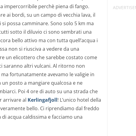
ra impercorribile perchè piena di fango.
e ai bordi, su un campo di vecchia lava, il
ui si possa camminare. Sono solo 5 km ma
tutti sotto il diluvio ci sono sembrati una
cora bello attivo ma con tutta quell’acqua i
ossa non si riusciva a vedere da una
tare un elicottero che sarebbe costato come
i saranno altri vulcani. Al ritorno non
o ma fortunatamente avevamo le valigie in
in un posto a mangiare qualcosa e ne
biarci. Poi 4 ore di auto su una strada che
 arrivare al
Kerlingafjoll
! L’unico hotel della
è veramente bello. Ci riprendiamo dal freddo
a di acqua caldissima e facciamo una