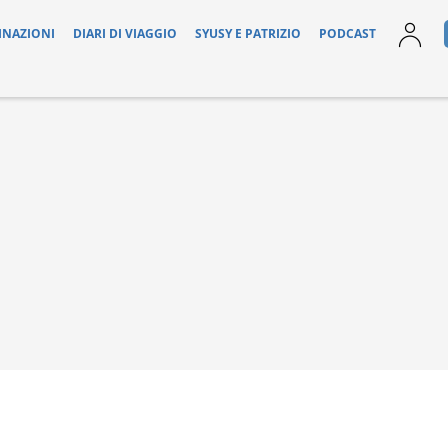
INAZIONI
DIARI DI VIAGGIO
SYUSY E PATRIZIO
PODCAST