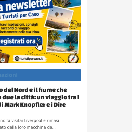
nazioni
 del Nord e il fiume che
n due la città: un viaggio tra i
i Mark Knopfler e i Dire
o fa visitai Liverpool e rimasi
to dalla loro macchina da...