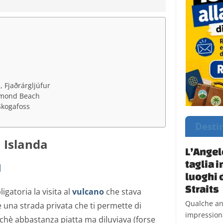
, Fjaðrárgljúfur
amond Beach
Skogafoss
Desti
n Islanda
L’Angelo
taglia i
l
luoghi d
Straits
igatoria la visita al
vulcano
che stava
Qualche ann
è una strada privata che ti permette di
impressiona
rchè abbastanza piatta ma diluviava (forse