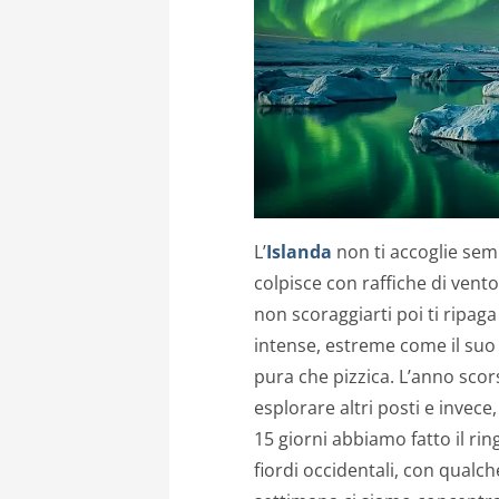
L’
Islanda
non ti accoglie sempr
colpisce con raffiche di vent
non scoraggiarti poi ti ripa
intense, estreme come il suo c
pura che pizzica. L’anno sco
esplorare altri posti e invece
15 giorni abbiamo fatto il rin
fiordi occidentali, con qualc