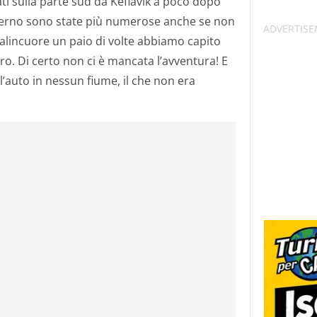
ti sulla parte sud da Keflavik a poco dopo
interno sono state più numerose anche se non
malincuore un paio di volte abbiamo capito
ro. Di certo non ci è mancata l’avventura! E
l’auto in nessun fiume, il che non era