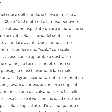
r
 nel cuore dell’Islanda, si trova in mezzo a
ra 1000 e 1500 metri ed è famoso per avere
orso abbiamo aspettato un’ora in auto che si
o arrivati solo all’inizio del sentiero e
oteva andare avanti. Quest’anno siamo
i metri, scendere una “scala” con scalini
piccicoso con strapiombo a destra e a
he era meglio tornare indietro, non ci
 paesaggio e rischiavamo di farci male:
ontale, 3 gradi. Siamo tornati tristemente a
due giovani olandesi, anche loro congelati.
iamo nella zona del vulcano Hekla. Cartelli
o “cosa fare se il vulcano inizia ad eruttare”
 pericolo è soprattutto d’inverno quando è