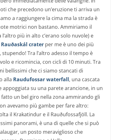
bbero immediatamente delle valanghe. In
moti che precedono un’eruzione ti arriva un
iamo a raggiungere la cima ma la strada è
ruote motrici non bastano. Ammiriamo il
’altro più in alto c’erano solo nuvole) e
l
Rauðaskál crater
per me è uno dei più
, stupendo! Tra l’altro adesso il tempo è
volo e ricomincia, con cicli di 10 minuti. Tra
ni bellissimi che ci siamo stancati di
o alla
Raudufossar waterfall
, una cascata
e appoggiata su una parete arancione, in un
fatto un bel giro nella zona ammirando gli
non avevamo più gambe per fare altro:
ta il Krakatindur e il Rauðufossafjöll. La
ssimi panorami, è una di quelle che si può
alaugar, un posto meraviglioso che