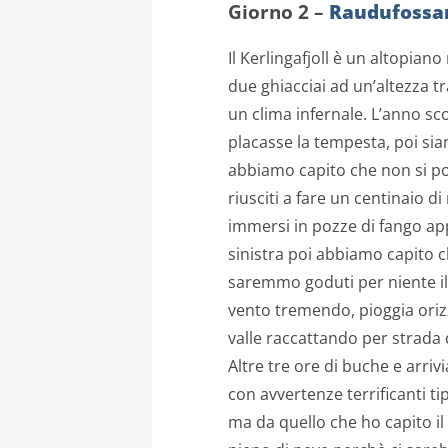
Giorno 2 –
Raudufossa
Il Kerlingafjoll è un altopiano
due ghiacciai ad un’altezza t
un clima infernale. L’anno sc
placasse la tempesta, poi siam
abbiamo capito che non si p
riusciti a fare un centinaio d
immersi in pozze di fango ap
sinistra poi abbiamo capito c
saremmo goduti per niente il
vento tremendo, pioggia orizz
valle raccattando per strada 
Altre tre ore di buche e arriv
con avvertenze terrificanti tip
ma da quello che ho capito il