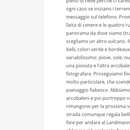
pieno di neve perchè ci sare
ogni caso se iniziano i terre
messaggio sul telefono. Prov
fatta di cenere e le quattro 
panorama da dove siamo (tra l
scegliamo un altro vulcano. I
belli, colori verde e bordeaux
variabilissimo: piove, sole, nu
una piovuta e l’altra arcobale
fotografare. Proseguiamo fin
molto particolare, che scend
paesaggio fiabesco. Abbiamo 
arcobaleni e poi purtroppo 
rimangono per la prossima vol
strada comunque regala belli
fare per andare al Landmann