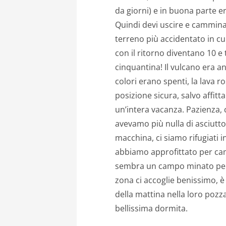
da giorni) e in buona parte e
Quindi devi uscire e camminar
terreno più accidentato in c
con il ritorno diventano 10 e 
cinquantina! Il vulcano era an
colori erano spenti, la lava r
posizione sicura, salvo affit
un’intera vacanza. Pazienza, c
avevamo più nulla di asciutt
macchina, ci siamo rifugiati 
abbiamo approfittato per cam
sembra un campo minato per
zona ci accoglie benissimo, 
della mattina nella loro pozz
bellissima dormita.