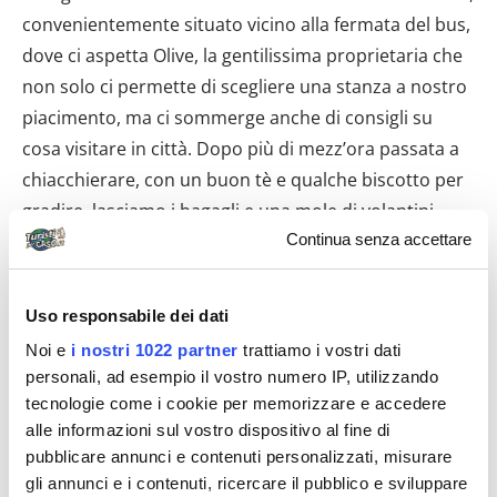
convenientemente situato vicino alla fermata del bus,
dove ci aspetta Olive, la gentilissima proprietaria che
non solo ci permette di scegliere una stanza a nostro
piacimento, ma ci sommerge anche di consigli su
cosa visitare in città. Dopo più di mezz’ora passata a
chiacchierare, con un buon tè e qualche biscotto per
gradire, lasciamo i bagagli e una mole di volantini
Continua senza accettare
informativi nella nostra nuova stanza e prendiamo
congedo: è mezzogiorno e abbiamo appuntamento
con Davide per il pranzo.
Uso responsabile dei dati
La pioggia non ha ancora accennato a darci tregua, e
Noi e
i nostri 1022 partner
trattiamo i vostri dati
personali, ad esempio il vostro numero IP, utilizzando
il venticello che la trasporta rende i nostri ombrelli
tecnologie come i cookie per memorizzare e accedere
poco utili, così siamo costretti a orientarli davanti a
alle informazioni sul vostro dispositivo al fine di
noi, più come scudi per il volto che come riparo
pubblicare annunci e contenuti personalizzati, misurare
contro l’inzuppamento. Arrivati all’angolo del college
gli annunci e i contenuti, ricercare il pubblico e sviluppare