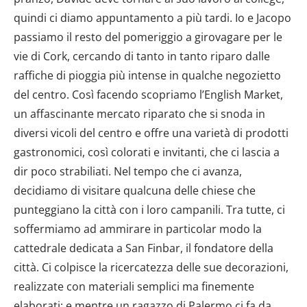
dalla Dichiarazione sui cookie.
quindi ci diamo appuntamento a più tardi. Io e Jacopo
Utilizziamo i cookie per personalizzare contenuti ed
passiamo il resto del pomeriggio a girovagare per le
annunci, per fornire funzionalità dei social media e per
vie di Cork, cercando di tanto in tanto riparo dalle
analizzare il nostro traffico. Condividiamo inoltre
raffiche di pioggia più intense in qualche negozietto
informazioni sul modo in cui utilizzi il nostro sito con i
del centro. Così facendo scopriamo l’English Market,
nostri partner che si occupano di analisi dei dati web,
un affascinante mercato riparato che si snoda in
pubblicità e social media, i quali potrebbero combinarle
diversi vicoli del centro e offre una varietà di prodotti
con altre informazioni che hai fornito loro o che hanno
raccolto dal tuo utilizzo dei loro servizi.
gastronomici, così colorati e invitanti, che ci lascia a
dir poco strabiliati. Nel tempo che ci avanza,
decidiamo di visitare qualcuna delle chiese che
punteggiano la città con i loro campanili. Tra tutte, ci
soffermiamo ad ammirare in particolar modo la
cattedrale dedicata a San Finbar, il fondatore della
città. Ci colpisce la ricercatezza delle sue decorazioni,
realizzate con materiali semplici ma finemente
elaborati; e mentre un ragazzo di Palermo ci fa da