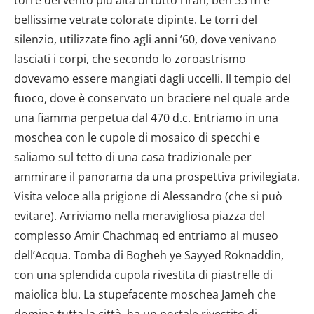
bellissime vetrate colorate dipinte. Le torri del
silenzio, utilizzate fino agli anni ’60, dove venivano
lasciati i corpi, che secondo lo zoroastrismo
dovevamo essere mangiati dagli uccelli. Il tempio del
fuoco, dove è conservato un braciere nel quale arde
una fiamma perpetua dal 470 d.c. Entriamo in una
moschea con le cupole di mosaico di specchi e
saliamo sul tetto di una casa tradizionale per
ammirare il panorama da una prospettiva privilegiata.
Visita veloce alla prigione di Alessandro (che si può
evitare). Arriviamo nella meravigliosa piazza del
complesso Amir Chachmaq ed entriamo al museo
dell’Acqua. Tomba di Bogheh ye Sayyed Roknaddin,
con una splendida cupola rivestita di piastrelle di
maiolica blu. La stupefacente moschea Jameh che
domina tutta la città, ha un portale rivestito di