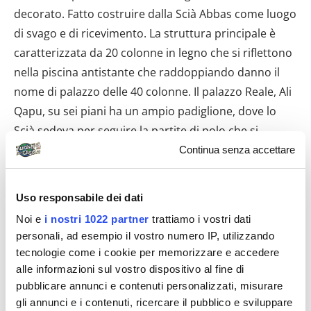
decorato. Fatto costruire dalla Scià Abbas come luogo
di svago e di ricevimento. La struttura principale è
caratterizzata da 20 colonne in legno che si riflettono
nella piscina antistante che raddoppiando danno il
nome di palazzo delle 40 colonne. Il palazzo Reale, Ali
Qapu, su sei piani ha un ampio padiglione, dove lo
Scià sedeva per seguire la partite di polo che si
disputavano nell’antistante piazza principale, la
Continua senza accettare
seconda più grande del mondo. Da non perdere la
caratteristica e unica sala della musica all’ultimo
Uso responsabile dei dati
piano. Moschea Jameh, un enorme complesso, sulla
Noi e
i nostri 1022 partner
trattiamo i vostri dati
piazza principale, completamente rivestita di
personali, ad esempio il vostro numero IP, utilizzando
piastrelle azzurre/blu, che a secondo della luce
tecnologie come i cookie per memorizzare e accedere
riflettono intensità diverse di colore. A piedi
alle informazioni sul vostro dispositivo al fine di
raggiungiamo alla moschea antica di Sheikh Lotfollah,
pubblicare annunci e contenuti personalizzati, misurare
gli annunci e i contenuti, ricercare il pubblico e sviluppare
dove le colonne interne e le decorazioni in mattoncini