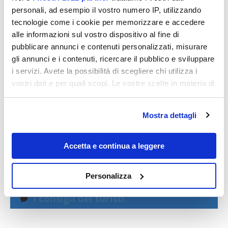
PAESI BASSI: ITINERARI DI VIAGGIO
personali, ad esempio il vostro numero IP, utilizzando
tecnologie come i cookie per memorizzare e accedere
alle informazioni sul vostro dispositivo al fine di
pubblicare annunci e contenuti personalizzati, misurare
gli annunci e i contenuti, ricercare il pubblico e sviluppare
i servizi. Avete la possibilità di scegliere chi utilizza i
vostri dati e per quali scopi. Le vostre scelte in materia di
privacy sono applicabili solo su questa proprietà digitale
in cui avete effettuato le vostre scelte. È possibile
Mostra dettagli
modificare o revocare il proprio consenso in qualsiasi
momento dalla Dichiarazione sui cookie o facendo clic
sull'icona di attivazione della privacy.
Accetta e continua a leggere
Flavia Pariciani
Con il tuo consenso, vorremmo anche:
Personalizza
raccogliere informazioni sulla tua posizione
geografica, con un'approssimazione di qualche
I consigli dei turisti
metro,
Identificare il tuo dispositivo, scansionandolo