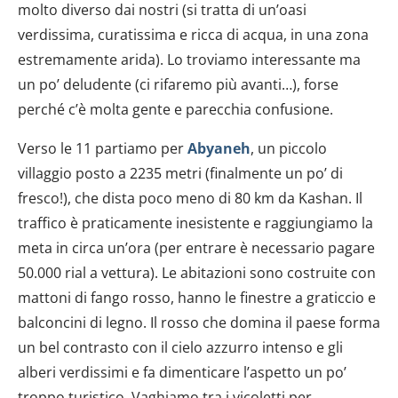
molto diverso dai nostri (si tratta di un’oasi
verdissima, curatissima e ricca di acqua, in una zona
estremamente arida). Lo troviamo interessante ma
un po’ deludente (ci rifaremo più avanti…), forse
perché c’è molta gente e parecchia confusione.
Verso le 11 partiamo per
Abyaneh
, un piccolo
villaggio posto a 2235 metri (finalmente un po’ di
fresco!), che dista poco meno di 80 km da Kashan. Il
traffico è praticamente inesistente e raggiungiamo la
meta in circa un’ora (per entrare è necessario pagare
50.000 rial a vettura). Le abitazioni sono costruite con
mattoni di fango rosso, hanno le finestre a graticcio e
balconcini di legno. Il rosso che domina il paese forma
un bel contrasto con il cielo azzurro intenso e gli
alberi verdissimi e fa dimenticare l’aspetto un po’
troppo turistico. Vaghiamo tra i vicoletti per