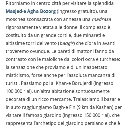
Ritorniamo in centro città per visitare la splendida
Masjed-e Agha Bozorg
(ingresso gratuito), una
moschea sconsacrata con annessa una
madrasa
rigorosamente vietata alle donne. Il complesso è
costituito da un grande cortile, due minareti e
altissime torri del vento (
badgir
) che d’ora in avanti
troveremo ovunque. Le pareti di mattoni fanno da
contrasto con le maioliche dai colori ocra e turchese:
la sensazione che proviamo è di un inaspettato
misticismo, forse anche per l’assoluta mancanza di
turisti. Passiamo poi al Khan-e Borujerdi (ingresso
100.000 rial), un’altra abitazione sontuosamente
decorata di un ricco mercante. Tralasciamo il bazar e
in auto raggiungiamo Bagh-e Fin (9 km da Kashan) per
visitare il famoso giardino (ingresso 150.000 rial), che
rappresenta l’archetipo del giardino persiano e che è