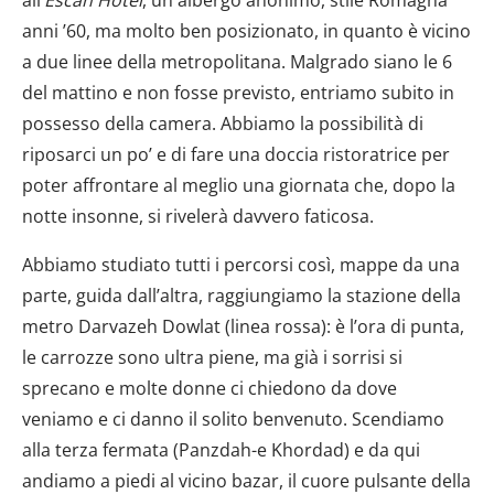
all’
Escan Hotel
, un albergo anonimo, stile Romagna
anni ’60, ma molto ben posizionato, in quanto è vicino
a due linee della metropolitana. Malgrado siano le 6
del mattino e non fosse previsto, entriamo subito in
possesso della camera. Abbiamo la possibilità di
riposarci un po’ e di fare una doccia ristoratrice per
poter affrontare al meglio una giornata che, dopo la
notte insonne, si rivelerà davvero faticosa.
Abbiamo studiato tutti i percorsi così, mappe da una
parte, guida dall’altra, raggiungiamo la stazione della
metro Darvazeh Dowlat (linea rossa): è l’ora di punta,
le carrozze sono ultra piene, ma già i sorrisi si
sprecano e molte donne ci chiedono da dove
veniamo e ci danno il solito benvenuto. Scendiamo
alla terza fermata (Panzdah-e Khordad) e da qui
andiamo a piedi al vicino bazar, il cuore pulsante della