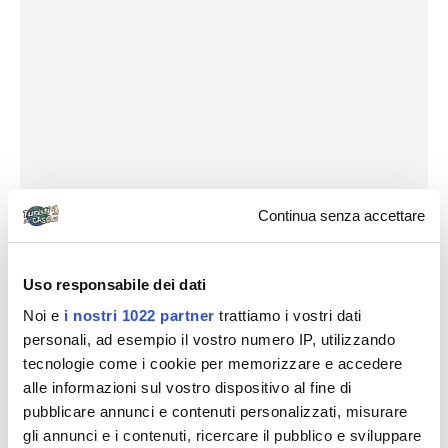
Continua senza accettare
Uso responsabile dei dati
Noi e
i nostri 1022 partner
trattiamo i vostri dati
personali, ad esempio il vostro numero IP, utilizzando
tecnologie come i cookie per memorizzare e accedere
alle informazioni sul vostro dispositivo al fine di
Nel primo pomeriggio, sempre a piedi (occorrono
pubblicare annunci e contenuti personalizzati, misurare
gli annunci e i contenuti, ricercare il pubblico e sviluppare
circa venti minuti, ma i tempi sono un po’ dilatati,