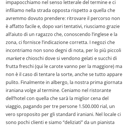
dalla Dichiarazione sui cookie.
impapocchiamo nel senso letterale del termine e ci
infiliamo nella strada opposta rispetto a quella che
Utilizziamo i cookie per personalizzare contenuti ed
avremmo dovuto prendere: ritrovare il percorso non
annunci, per fornire funzionalità dei social media e per
è affatto facile e, dopo vari tentativi, riusciamo grazie
analizzare il nostro traffico. Condividiamo inoltre
all’aiuto di un ragazzo che, conoscendo l’inglese e la
informazioni sul modo in cui utilizzi il nostro sito con i
zona, ci fornisce l’indicazione corretta. I negozi che
nostri partner che si occupano di analisi dei dati web,
pubblicità e social media, i quali potrebbero combinarle
incontriamo non sono degni di nota, per lo più piccoli
con altre informazioni che hai fornito loro o che hanno
market
e chioschi dove si vendono gelati e succhi di
raccolto dal tuo utilizzo dei loro servizi.
frutta freschi (qui le carote vanno per la maggiore) ma
non è il caso di tentare la sorte, anche se tutto appare
pulito. Finalmente in albergo, la nostra prima giornata
iraniana volge al termine. Ceniamo nel ristorante
dell’hotel con quella che sarà la miglior cena del
viaggio, pagando per tre persone 1.500.000 rial, un
vero sproposito per gli standard iraniani. Nel locale ci
sono pochi clienti e siamo “deliziati” da un pianista