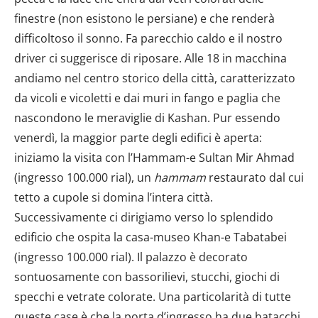
finestre (non esistono le persiane) e che renderà
difficoltoso il sonno. Fa parecchio caldo e il nostro
driver ci suggerisce di riposare. Alle 18 in macchina
andiamo nel centro storico della città, caratterizzato
da vicoli e vicoletti e dai muri in fango e paglia che
nascondono le meraviglie di Kashan. Pur essendo
venerdì, la maggior parte degli edifici è aperta:
iniziamo la visita con l’Hammam-e Sultan Mir Ahmad
(ingresso 100.000 rial), un
hammam
restaurato dal cui
tetto a cupole si domina l’intera città.
Successivamente ci dirigiamo verso lo splendido
edificio che ospita la casa-museo Khan-e Tabatabei
(ingresso 100.000 rial). Il palazzo è decorato
sontuosamente con bassorilievi, stucchi, giochi di
specchi e vetrate colorate. Una particolarità di tutte
queste case è che la porta d’ingresso ha due batacchi,