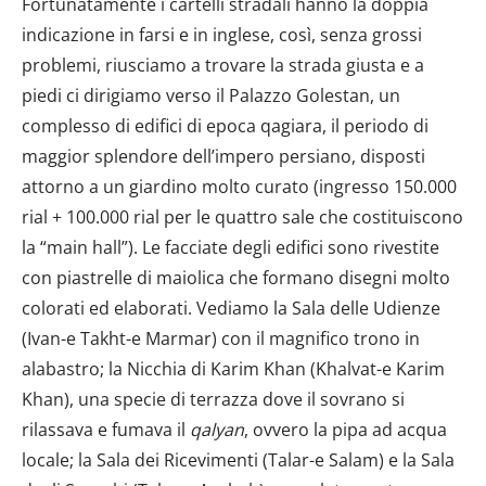
Fortunatamente i cartelli stradali hanno la doppia
indicazione in farsi e in inglese, così, senza grossi
problemi, riusciamo a trovare la strada giusta e a
piedi ci dirigiamo verso il Palazzo Golestan, un
complesso di edifici di epoca qagiara, il periodo di
maggior splendore dell’impero persiano, disposti
attorno a un giardino molto curato (ingresso 150.000
rial + 100.000 rial per le quattro sale che costituiscono
la “main hall”). Le facciate degli edifici sono rivestite
con piastrelle di maiolica che formano disegni molto
colorati ed elaborati. Vediamo la Sala delle Udienze
(Ivan-e Takht-e Marmar) con il magnifico trono in
alabastro; la Nicchia di Karim Khan (Khalvat-e Karim
Khan), una specie di terrazza dove il sovrano si
rilassava e fumava il
qalyan
, ovvero la pipa ad acqua
locale; la Sala dei Ricevimenti (Talar-e Salam) e la Sala