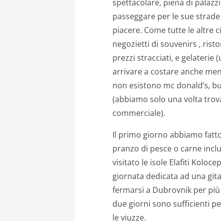
spettacolare, piena di palazz
passeggare per le sue strade 
piacere. Come tutte le altre c
negozietti di souvenirs , ris
prezzi stracciati, e gelaterie
arrivare a costare anche men
non esistono mc donald’s, bur
(abbiamo solo una volta trova
commerciale).
Il primo giorno abbiamo fatt
pranzo di pesce o carne incl
visitato le isole Elafiti Kolo
giornata dedicata ad una gita
fermarsi a Dubrovnik per più
due giorni sono sufficienti pe
le viuzze.