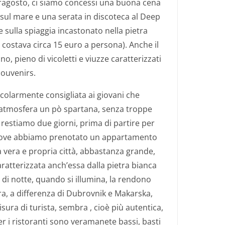
ragosto, ci siamo concessi una buona cena
, sul mare e una serata in discoteca al Deep
 sulla spiaggia incastonato nella pietra
a costava circa 15 euro a persona). Anche il
no, pieno di vicoletti e viuzze caratterizzati
souvenirs.
icolarmente consigliata ai giovani che
’atmosfera un pò spartana, senza troppe
restiamo due giorni, prima di partire per
, dove abbiamo prenotato un appartamento
na vera e propria città, abbastanza grande,
ratterizzata anch’essa dalla pietra bianca
e di notte, quando si illumina, la rendono
a, a differenza di Dubrovnik e Makarska,
sura di turista, sembra , cioè più autentica,
per i ristoranti sono veramanete bassi, basti