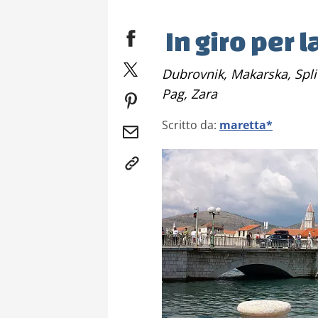
In giro per 
Dubrovnik, Makarska, Split, Hvar, Trogir, Skradin, Sibenik, Plitvice,
Pag, Zara
Scritto da:
maretta*