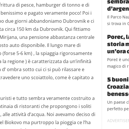
sembra r
rittura di pesce, hamburger di tonno e di
d’argen
benissimo e pagato veramente poco! Poi i
Il Parco Na
opo due giorni abbandoniamo Dubrovnik e ci
si trova in 
ta circa 150 km da Dubrovnik. Qui fittiamo
Porec, l
Mirijana, una pensione abbastanza centrale
storia 
osto auto disponibile. Il lungo mare di
un’ora d
 (forse 5-6 km) , la spiaggia rigorosamente
Poreč è uno
a la regione ) è caratterizzata da un’infinità
magico di r
d’ ombra sotto cui ci si può rilassare e
intravedere uno scoiattolo, come è capitato a
5 buoni 
Croazia 
beness
 turisti e tutto sembra veramente costruito a
Un paese ch
ntinaia di ristoranti che propongono i soliti
perfetto pe
i, alle attività d’acqua. Noi avevamo deciso di
el Biokovo ma purtroppo la pioggia ce l’ha