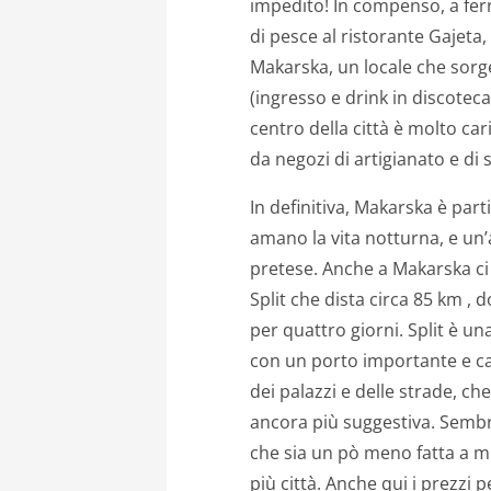
impedito! In compenso, a fer
di pesce al ristorante Gajeta
Makarska, un locale che sorge
(ingresso e drink in discotec
centro della città è molto cari
da negozi di artigianato e di 
In definitiva, Makarska è part
amano la vita notturna, e un
pretese. Anche a Makarska ci 
Split che dista circa 85 km 
per quattro giorni. Split è u
con un porto importante e ca
dei palazzi e delle strade, ch
ancora più suggestiva. Sembr
che sia un pò meno fatta a mi
più città. Anche qui i prezzi 