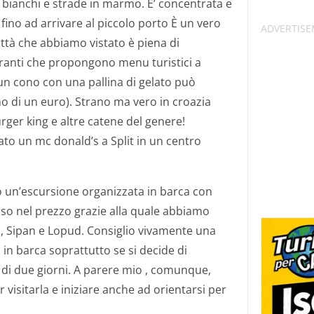
i bianchi e strade in marmo. E’ concentrata e
fino ad arrivare al piccolo porto È un vero
ittà che abbiamo vistato è piena di
toranti che propongono menu turistici a
 (un cono con una pallina di gelato può
o di un euro). Strano ma vero in croazia
ger king e altre catene del genere!
to un mc donald’s a Split in un centro
o un’escursione organizzata in barca con
uso nel prezzo grazie alla quale abbiamo
cep, Sipan e Lopud. Consiglio vivamente una
 in barca soprattutto se si decide di
 di due giorni. A parere mio , comunque,
r visitarla e iniziare anche ad orientarsi per