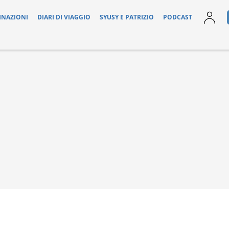
INAZIONI
DIARI DI VIAGGIO
SYUSY E PATRIZIO
PODCAST