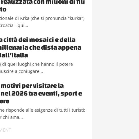
ealizzata con milioni di fili
to
zionale di Krka (che si pronuncia "kurka")
Croazia - qui...
a città dei mosaici e della
millenaria che dista appena
all’Italia
 di quei luoghi che hanno il potere
iuscire a coniugare...
motivi per visitare la
nel 2026 tra eventi, sport e
ere
e risponde alle esigenze di tutti i turisti:
r chi ama...