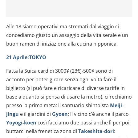
Alle 18 siamo operativi ma stremati dal viaggio ci
concediamo giusto un assaggio della vita serale e un
buon ramen di iniziazione alla cucina nipponica.
21 Aprile:TOKYO
Fatta la Suica card di 3000¥ (23€)-500¥ sono di
acconto per poter girare senza ogni volta fare il
biglietto (si può fare e ricaricare di diverse tariffe in
base a quanto si pensa di usare la metro), ci rechiamo
presso la prima meta: il santuario shintoista
Meiji-
jingu
e il giardini di
Gyoen
; lì vicino c’è anche il parco
Yoyogi-koen
così facciamo due passi anche lì per poi
buttarci nella frenetica zona di
Takeshita-dori
: