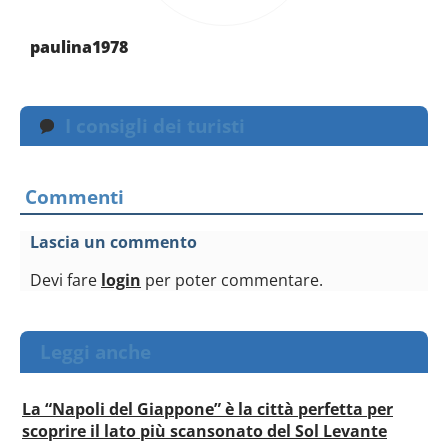
paulina1978
I consigli dei turisti
Commenti
Lascia un commento
Devi fare
login
per poter commentare.
Leggi anche
La “Napoli del Giappone” è la città perfetta per
scoprire il lato più scansonato del Sol Levante