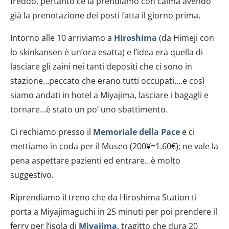
freddo, pertanto ce la prendiamo con calma avendo
già la prenotazione dei posti fatta il giorno prima.
Intorno alle 10 arriviamo a
Hiroshima
(da Himeji con
lo skinkansen è un’ora esatta) e l’idea era quella di
lasciare gli zaini nei tanti depositi che ci sono in
stazione…peccato che erano tutti occupati….e così
siamo andati in hotel a Miyajima, lasciare i bagagli e
tornare…è stato un po’ uno sbattimento.
Ci rechiamo presso il
Memoriale della Pace
e ci
mettiamo in coda per il Museo (200¥=1.60€); ne vale la
pena aspettare pazienti ed entrare…è molto
suggestivo.
Riprendiamo il treno che da Hiroshima Station ti
porta a Miyajimaguchi in 25 minuti per poi prendere il
ferry per l’isola di
Miyajima
, tragitto che dura 20