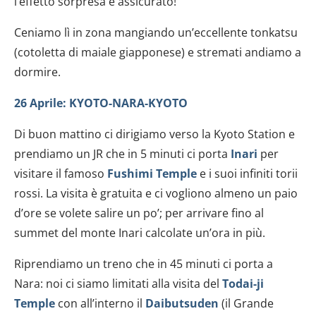
l’effetto sorpresa è assicurato!
Ceniamo lì in zona mangiando un’eccellente tonkatsu
(cotoletta di maiale giapponese) e stremati andiamo a
dormire.
26 Aprile: KYOTO-NARA-KYOTO
Di buon mattino ci dirigiamo verso la Kyoto Station e
prendiamo un JR che in 5 minuti ci porta
Inari
per
visitare il famoso
Fushimi Temple
e i suoi infiniti torii
rossi. La visita è gratuita e ci vogliono almeno un paio
d’ore se volete salire un po’; per arrivare fino al
summet del monte Inari calcolate un’ora in più.
Riprendiamo un treno che in 45 minuti ci porta a
Nara: noi ci siamo limitati alla visita del
Todai-ji
Temple
con all’interno il
Daibutsuden
(il Grande