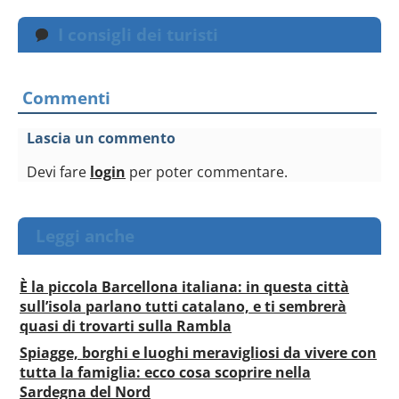
I consigli dei turisti
Commenti
Lascia un commento
Devi fare
login
per poter commentare.
Leggi anche
È la piccola Barcellona italiana: in questa città
sull’isola parlano tutti catalano, e ti sembrerà
quasi di trovarti sulla Rambla
Spiagge, borghi e luoghi meravigliosi da vivere con
tutta la famiglia: ecco cosa scoprire nella
Sardegna del Nord