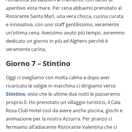
dalla Dichiarazione sui cookie.
aperitivo vista mare. Per cena abbiamo prenotato al
Utilizziamo i cookie per personalizzare contenuti ed
Ristorante Santa Marì, una vera chicca, cucina curata
annunci, per fornire funzionalità dei social media e per
e innovativa, con uno staff gentilissimo, veramente
analizzare il nostro traffico. Condividiamo inoltre
un’ottima cena. Avessimo avuto più tempo, avremmo
informazioni sul modo in cui utilizzi il nostro sito con i
dedicato un giorno in più ad Alghero perchè è
nostri partner che si occupano di analisi dei dati web,
veramente carina.
pubblicità e social media, i quali potrebbero combinarle
con altre informazioni che hai fornito loro o che hanno
Giorno 7 – Stintino
raccolto dal tuo utilizzo dei loro servizi.
Oggi ci svegliamo con molta calma e dopo aver
ricaricato le valigie in macchina ci dirigiamo verso
Stintino
, visto che le ultime due notti le passeremo
proprio lì. Ho prenotato un villaggio turistico, il Cala
Rosa Club Hotel così da avere anche piscina, giochi e
animazione per la nostra Azzurra. Per pranzo ci
fermiamo all’adiacente Ristorante Valentina che ci