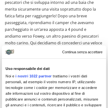
pescatori che si sviluppa intorno ad una baia che
merita sicuramente una visita soprattutto dopo la
fatica fatta per raggiungerlo! Dopo una breve
passeggiata, riprendiamo il camper che avevamo
parcheggiato in un’area apposta a 4 pound e
andiamo verso Fowey, un altro paesino di pescatori
molto carino. Qui decidiamo di concederci una veloce
pausa e andiamo in una pasticceria con vista sulla
Continua senza accettare
baia di Fowey dove ci coccoliamo con un tipico English
Tea e, cosa che bisogna provare, due deliziosi Cream
Uso responsabile dei dati
Tea che ci servono caldi con burro e marmellata. Oggi
la giornata sembra non finire più e siamo molto
Noi e
i nostri 1022 partner
trattiamo i vostri dati
personali, ad esempio il vostro numero IP, utilizzando
stanchi per cui, il nostro prossimo obbiettivo, è quello
tecnologie come i cookie per memorizzare e accedere
di cercare un posto dove passare la notte. Ci
alle informazioni sul vostro dispositivo al fine di
fermiamo a 25 km da Truro in un accogliente e pulito
pubblicare annunci e contenuti personalizzati, misurare
campeggio (Meadow Lakes) dove paghiamo 11,50
gli annunci e i contenuti, ricercare il pubblico e sviluppare