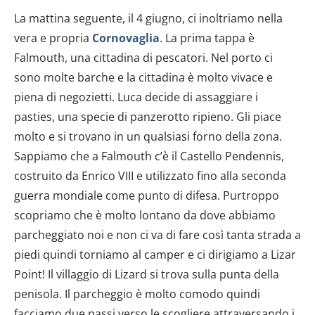
dalla Dichiarazione sui cookie.
La mattina seguente, il 4 giugno, ci inoltriamo nella
Utilizziamo i cookie per personalizzare contenuti ed
vera e propria
Cornovaglia
. La prima tappa è
annunci, per fornire funzionalità dei social media e per
Falmouth, una cittadina di pescatori. Nel porto ci
analizzare il nostro traffico. Condividiamo inoltre
sono molte barche e la cittadina è molto vivace e
informazioni sul modo in cui utilizzi il nostro sito con i
piena di negozietti. Luca decide di assaggiare i
nostri partner che si occupano di analisi dei dati web,
pasties, una specie di panzerotto ripieno. Gli piace
pubblicità e social media, i quali potrebbero combinarle
molto e si trovano in un qualsiasi forno della zona.
con altre informazioni che hai fornito loro o che hanno
raccolto dal tuo utilizzo dei loro servizi.
Sappiamo che a Falmouth c’è il Castello Pendennis,
costruito da Enrico VIII e utilizzato fino alla seconda
guerra mondiale come punto di difesa. Purtroppo
scopriamo che è molto lontano da dove abbiamo
parcheggiato noi e non ci va di fare così tanta strada a
piedi quindi torniamo al camper e ci dirigiamo a Lizar
Point! Il villaggio di Lizard si trova sulla punta della
penisola. Il parcheggio è molto comodo quindi
facciamo due passi verso le scogliere attraversando i