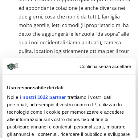
ed abbondante colazione (e anche diversa nei
due giorni, cosa che non è da tutti), famiglia
molto gentile, letti comodi (il proprietario mi ha
detto che aggiungerà le lenzuola “da sopra” alle
quali noi occidentali siamo abituati), camera
pulita, location logisticamente ottima per il tour
a piedi della città, possibilità di organizzare
Continua senza accettare
trasporti locali ed anche a lunga percorrenza,
Wi-Fi. Ci tornerei sicuramente. È una
sistemazione spartana. Euro 32 la quadrupla
Uso responsabile dei dati
con colazione a notte
Noi e
i nostri 1022 partner
trattiamo i vostri dati
Samarcana. Registan Center,
Abdurasolova 42
personali, ad esempio il vostro numero IP, utilizzando
(ex Pastargom 42). Ubicazione eccellente per
tecnologie come i cookie per memorizzare e accedere
tour delle principali attrazioni di Samarcanda a
alle informazioni sul vostro dispositivo al fine di
pubblicare annunci e contenuti personalizzati, misurare
piedi. Famiglia cordiale ed estremamente
gli annunci e i contenuti, ricercare il pubblico e sviluppare
ospitale. Colazione abbondante e varia. Pulito.