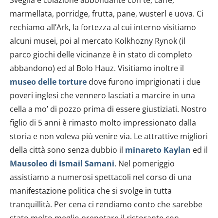
Sveglia e colazione abbondante con tè, caffè,
marmellata, porridge, frutta, pane, wusterl e uova. Ci
rechiamo all’Ark, la fortezza al cui interno visitiamo
alcuni musei, poi al mercato Kolkhozny Rynok (il
parco giochi delle vicinanze è in stato di completo
abbandono) ed al Bolo Hauz. Visitiamo inoltre il
museo delle torture
dove furono imprigionati i due
poveri inglesi che vennero lasciati a marcire in una
cella a mo’ di pozzo prima di essere giustiziati. Nostro
figlio di 5 anni è rimasto molto impressionato dalla
storia e non voleva più venire via. Le attrattive migliori
della città sono senza dubbio il
minareto Kaylan
ed il
Mausoleo di Ismail Samani
. Nel pomeriggio
assistiamo a numerosi spettacoli nel corso di una
manifestazione politica che si svolge in tutta
tranquillità. Per cena ci rendiamo conto che sarebbe