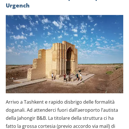
dalla Dichiarazione sui cookie.
Urgench
Utilizziamo i cookie per personalizzare contenuti ed
annunci, per fornire funzionalità dei social media e per
analizzare il nostro traffico. Condividiamo inoltre
informazioni sul modo in cui utilizzi il nostro sito con i
nostri partner che si occupano di analisi dei dati web,
pubblicità e social media, i quali potrebbero combinarle
con altre informazioni che hai fornito loro o che hanno
raccolto dal tuo utilizzo dei loro servizi.
Arrivo a Tashkent e rapido disbrigo delle formalità
doganali. Ad attenderci fuori dall’aeroporto l’autista
della Jahongir B&B. La titolare della struttura ci ha
fatto la grossa cortesia (previo accordo via mail) di