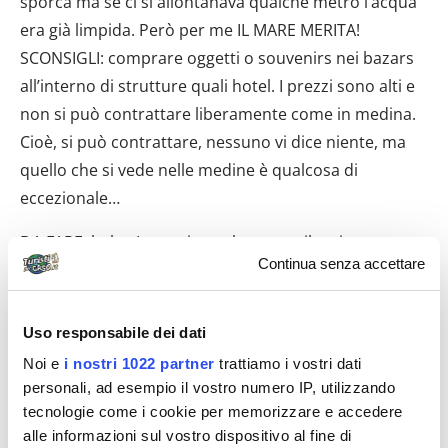
sporca ma se ci si allontanava qualche metro l’acqua
era già limpida. Però per me IL MARE MERITA!
SCONSIGLI: comprare oggetti o souvenirs nei bazars
all’interno di strutture quali hotel. I prezzi sono alti e
non si può contrattare liberamente come in medina.
Cioè, si può contrattare, nessuno vi dice niente, ma
quello che si vede nelle medine è qualcosa di
eccezionale…
DA FARE: beh… Io un giorno ho preso il taxi e sono
Continua senza accettare
andato in medina ad Hammamet. Cosa da fare
assolutamente, il luogo è totalmente differente da
Yasmine Beach, suggestivo e bello pur nella sua
Uso responsabile dei dati
posizione. Socializzare con i tunisini. Che poi bisogna
Noi e
i nostri 1022 partner
trattiamo i vostri dati
dire che sono loro i primi a smuoverti tanto sono
personali, ad esempio il vostro numero IP, utilizzando
simpatici… È impossibile non attaccare bottone… I
tecnologie come i cookie per memorizzare e accedere
tunisini sono simpaticissimi. Purtroppo i ricordi che
alle informazioni sul vostro dispositivo al fine di