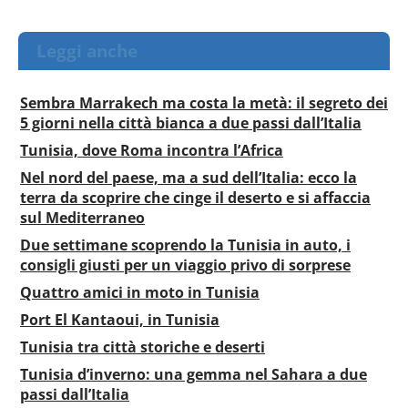
Leggi anche
Sembra Marrakech ma costa la metà: il segreto dei
5 giorni nella città bianca a due passi dall’Italia
Tunisia, dove Roma incontra l’Africa
Nel nord del paese, ma a sud dell’Italia: ecco la
terra da scoprire che cinge il deserto e si affaccia
sul Mediterraneo
Due settimane scoprendo la Tunisia in auto, i
consigli giusti per un viaggio privo di sorprese
Quattro amici in moto in Tunisia
Port El Kantaoui, in Tunisia
Tunisia tra città storiche e deserti
Tunisia d’inverno: una gemma nel Sahara a due
passi dall’Italia