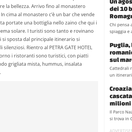
Un agos
ire la bellezza. Arrivo fino al monastero
dei 10 b
. In cima al monastero c’è un bar che vende
Romag
a portate una bottiglia nello zaino che qui i
Chi pensa a
rema solare. I turisti sono tanto e rovinano
spiaggia e a
 si sposta dal principale itinerario si
Puglia, 
li silenziosi. Rientro al PETRA GATE HOTEL
romanic
orno i ristoranti sono turistici, con piatti
sul mar
ndo grigliata mista, hummus, insalata
Cattedrali 
.
un itinerar
Croazia,
cascata
milioni 
Il Parco Na
si trova in 