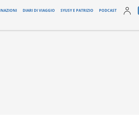
INAZIONI
DIARI DI VIAGGIO
SYUSY E PATRIZIO
PODCAST