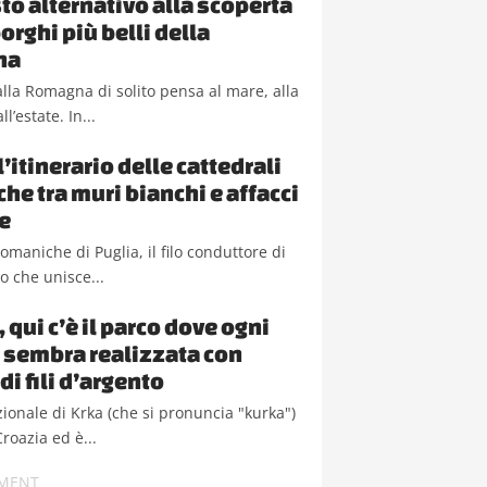
to alternativo alla scoperta
orghi più belli della
na
lla Romagna di solito pensa al mare, alla
ll’estate. In...
l’itinerario delle cattedrali
he tra muri bianchi e affacci
e
romaniche di Puglia, il filo conduttore di
io che unisce...
 qui c’è il parco dove ogni
 sembra realizzata con
di fili d’argento
zionale di Krka (che si pronuncia "kurka")
Croazia ed è...