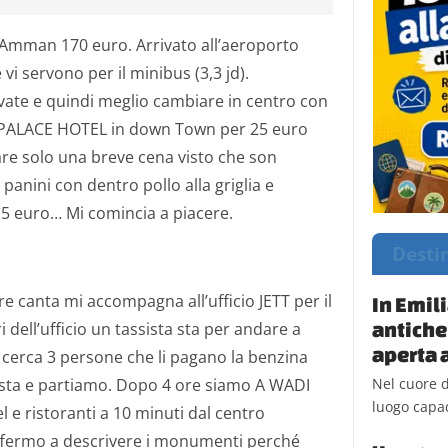
Amman 170 euro. Arrivato all’aeroporto
i servono per il minibus (3,3 jd).
ate e quindi meglio cambiare in centro con
 PALACE HOTEL in down Town per 25 euro
fare solo una breve cena visto che son
anini con dentro pollo alla griglia e
.5 euro… Mi comincia a piacere.
Desti
e canta mi accompagna all’ufficio JETT per il
In Emil
antiche
i dell’ufficio un tassista sta per andare a
aperta a
e cerca 3 persone che li pagano la benzina
Nel cuore d
testa e partiamo. Dopo 4 ore siamo A WADI
luogo capac
l e ristoranti a 10 minuti dal centro
soffermo a descrivere i monumenti perché