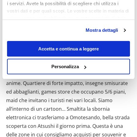
i servizi. Avete la possibilità di scegliere chi utilizza i
12 aprile, martedì:
Palazzo imperiale,
vostri dati e per quali scopi. Le vostre scelte in materia di
Akihabara, Chiyoda, Ginza, Shinjuku
privacy sono applicabili solo su questa proprietà digitale
in cui avete effettuato le vostre scelte. È possibile
Mostra dettagli
Palazzo imperiale. Inaccessibile il palazzo vero e
modificare o revocare il proprio consenso in qualsiasi
proprio, vale la pena comunque di visitarne i giardini,
momento dalla Dichiarazione sui cookie o facendo clic
sull'icona di attivazione della privacy.
molto curati. La visita non richiede molto tempo, e il
Accetta e continua a leggere
quartiere in cui si trova è sede soprattutto di uffici
Con il tuo consenso, vorremmo anche:
ospitati in imponenti edifici. Ci trasferiamo quindi in
Personalizza
raccogliere informazioni sulla tua posizione
Akihabara, la “città elettrica” regno di manga ed
geografica, con un'approssimazione di qualche
anime. Quartiere di forte impatto, insegne smisurate
metro,
ed abbaglianti, games store che occupano 5/6 piani,
Identificare il tuo dispositivo, scansionandolo
maid che invitano i turisti nei vari locali. Siamo
attivamente alla ricerca di caratteristiche specifiche
(impronte digitali).
all’interno di un cartoon… Smaltita la sbornia
Approfondisci come vengono elaborati i tuoi dati personali
elettronica ci trasferiamo a Omotesando, bella strada
e imposta le tue preferenze nella
sezione dettagli
. Puoi
scoperta con Atsushi il giorno prima. Questa è una
modificare o ritirare il tuo consenso in qualsiasi momento
delle zone in cui consigliamo acquisti per souvenir e