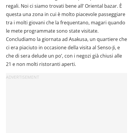
dalla Dichiarazione sui cookie.
regali. Noi ci siamo trovati bene all’ Oriental bazar. È
questa una zona in cui è molto piacevole passeggiare
Utilizziamo i cookie per personalizzare contenuti ed
tra i molti giovani che la frequentano, magari quando
annunci, per fornire funzionalità dei social media e per
analizzare il nostro traffico. Condividiamo inoltre
le mete programmate sono state visitate.
informazioni sul modo in cui utilizzi il nostro sito con i
Concludiamo la giornata ad Asakusa, un quartiere che
nostri partner che si occupano di analisi dei dati web,
ci era piaciuto in occasione della visita al Senso-Ji, e
pubblicità e social media, i quali potrebbero combinarle
che di sera delude un po’, con i negozi già chiusi alle
con altre informazioni che hai fornito loro o che hanno
21 e non molti ristoranti aperti.
raccolto dal tuo utilizzo dei loro servizi.