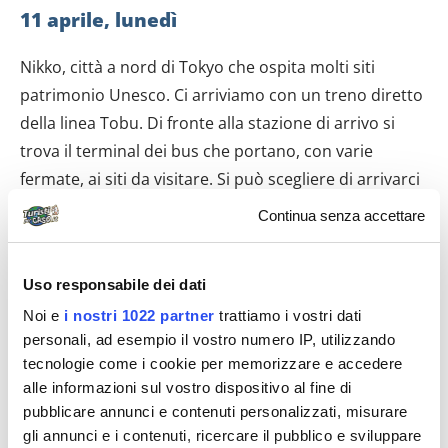
11 aprile, lunedì
Nikko, città a nord di Tokyo che ospita molti siti
patrimonio Unesco. Ci arriviamo con un treno diretto
della linea Tobu. Di fronte alla stazione di arrivo si
trova il terminal dei bus che portano, con varie
fermate, ai siti da visitare. Si può scegliere di arrivarci
a piedi, l’impresa non è ardua, si passeggia tra negozi
Continua senza accettare
davvero fuori canoni turistici, antiquari, barbieri,
pittori dalle varie tecniche. Alla fine della strada in
Uso responsabile dei dati
leggera salita si trova il ponte rosso in legno, oggetto
Noi e
i nostri 1022 partner
trattiamo i vostri dati
delle tante foto che rappresentano questa località. Di
personali, ad esempio il vostro numero IP, utilizzando
fronte al ponte, attraversata la strada, una gradinata
tecnologie come i cookie per memorizzare e accedere
in salita conduce ai Templi, molto belli. La visita a
alle informazioni sul vostro dispositivo al fine di
questa località richiede un’intera giornata, e risulta
pubblicare annunci e contenuti personalizzati, misurare
davvero appagante.
gli annunci e i contenuti, ricercare il pubblico e sviluppare