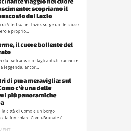
scinante viaggio nel cuore
ascimento: scopriamo il
nascosto del Lazio
a di Viterbo, nel Lazio, sorge un delizioso
ero e proprio...
erme, il cuore bollente del
rato
fa da padrone, sin dagli antichi romani e,
a leggenda, ancor...
ri di pura meraviglia: sul
 Como c’è una delle
ari più panoramiche
pa
 la città di Como e un borgo
o, la funicolare Como-Brunate è...