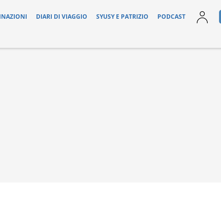
INAZIONI
DIARI DI VIAGGIO
SYUSY E PATRIZIO
PODCAST