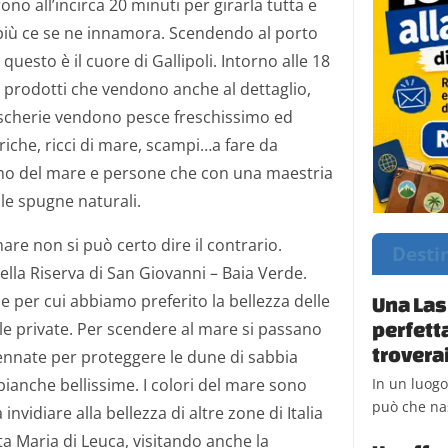
o all’incirca 20 minuti per girarla tutta e
e più ce se ne innamora. Scendendo al porto
questo è il cuore di Gallipoli. Intorno alle 18
o prodotti che vendono anche al dettaglio,
escherie vendono pesce freschissimo ed
riche, ricci di mare, scampi…a fare da
umo del mare e persone che con una maestria
 le spugne naturali.
mare non si può certo dire il contrario.
Desti
ella Riserva di San Giovanni – Baia Verde.
 per cui abbiamo preferito la bellezza delle
Una Las
perfetta
lle private. Per scendere al mare si passano
trovera
sennate per proteggere le dune di sabbia
In un luog
ianche bellissime. I colori del mare sono
può che na
invidiare alla bellezza di altre zone di Italia
ta Maria di Leuca, visitando anche la