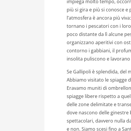
impiega molto tempo, occorron
più si gira e più si conosce 
l’atmosfera è ancora più viva: 
tornano i pescatori con i lor
poco distante da lì alcune p
organizzano aperitivi con ost
contorno i gabbiani, il prof
insolita puliscono e lavorano
Se Gallipoli è splendida, del 
Abbiamo visitato le spiagge d
Eravamo muniti di ombrellone
spiagge libere rispetto a que
delle zone delimitate e tran
dove nascono delle ginestre b
spettacolari, davvero nulla da 
e non. Siamo scesi fino a San