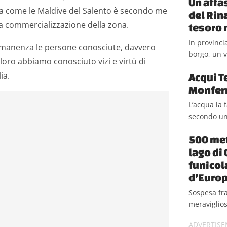
Un affa
ita come le Maldive del Salento è secondo me
del Rin
va commercializzazione della zona.
tesoro 
In provinci
ermanenza le persone conosciute, davvero
borgo, un v
 loro abbiamo conosciuto vizi e virtù di
ia.
Acqui T
Monfer
L’acqua la 
secondo un
500 met
lago di
funicol
d’Euro
Sospesa fra
meraviglios