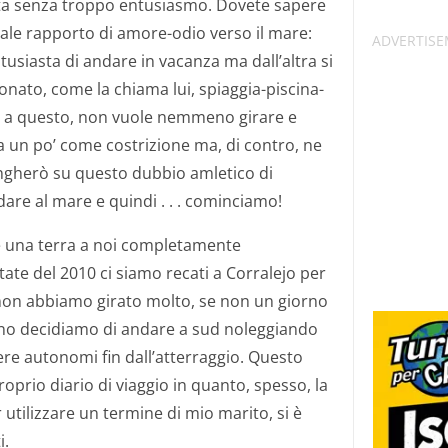
ta senza troppo entusiasmo. Dovete sapere
rale rapporto di amore-odio verso il mare:
tusiasta di andare in vacanza ma dall’altra si
ionato, come la chiama lui, spiaggia-piscina-
ò a questo, non vuole nemmeno girare e
a un po’ come costrizione ma, di contro, ne
ungherò su questo dubbio amletico di
are al mare e quindi . . . cominciamo!
è una terra a noi completamente
tate del 2010 ci siamo recati a Corralejo per
e non abbiamo girato molto, se non un giorno
anno decidiamo di andare a sud noleggiando
re autonomi fin dall’atterraggio. Questo
oprio diario di viaggio in quanto, spesso, la
 utilizzare un termine di mio marito, si è
i.