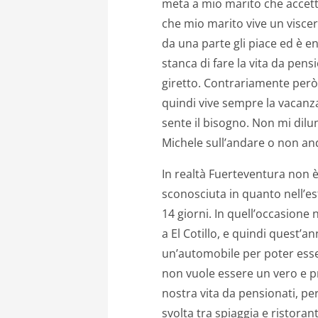
meta a mio marito che accet
che mio marito vive un visce
da una parte gli piace ed è en
stanca di fare la vita da pens
giretto. Contrariamente per
quindi vive sempre la vacanz
sente il bisogno. Non mi dil
Michele sull’andare o non and
In realtà Fuerteventura non 
sconosciuta in quanto nell’es
14 giorni. In quell’occasion
a El Cotillo, e quindi quest’
un’automobile per poter esse
non vuole essere un vero e pr
nostra vita da pensionati, per
svolta tra spiaggia e ristorant