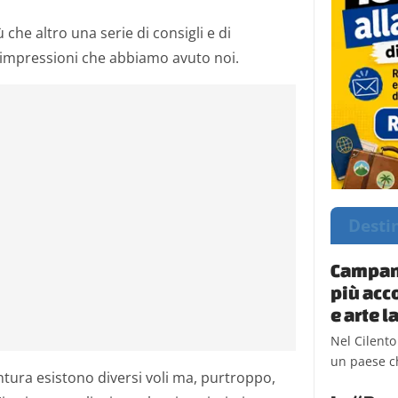
che altro una serie di consigli e di
le impressioni che abbiamo avuto noi.
Desti
Campani
più acc
e arte 
Nel Cilento
un paese ch
ntura esistono diversi voli ma, purtroppo,