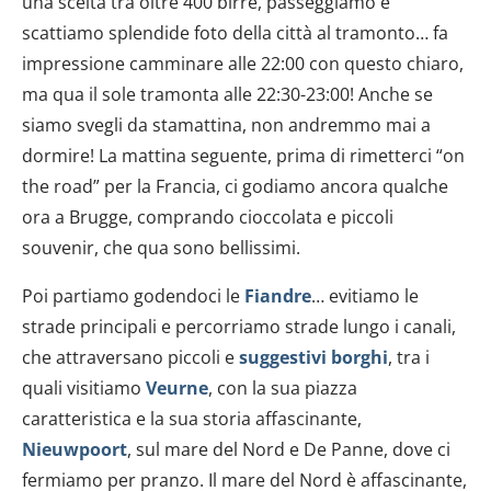
una scelta tra oltre 400 birre, passeggiamo e
scattiamo splendide foto della città al tramonto… fa
impressione camminare alle 22:00 con questo chiaro,
ma qua il sole tramonta alle 22:30-23:00! Anche se
siamo svegli da stamattina, non andremmo mai a
dormire! La mattina seguente, prima di rimetterci “on
the road” per la Francia, ci godiamo ancora qualche
ora a Brugge, comprando cioccolata e piccoli
souvenir, che qua sono bellissimi.
Poi partiamo godendoci le
Fiandre
… evitiamo le
strade principali e percorriamo strade lungo i canali,
che attraversano piccoli e
suggestivi borghi
, tra i
quali visitiamo
Veurne
, con la sua piazza
caratteristica e la sua storia affascinante,
Nieuwpoort
, sul mare del Nord e De Panne, dove ci
fermiamo per pranzo. Il mare del Nord è affascinante,