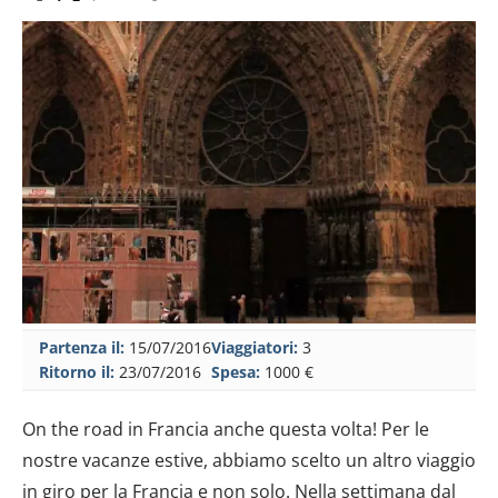
Partenza il:
15/07/2016
Viaggiatori:
3
Ritorno il:
23/07/2016
Spesa:
1000 €
On the road in Francia anche questa volta! Per le
nostre vacanze estive, abbiamo scelto un altro viaggio
in giro per la Francia e non solo. Nella settimana dal