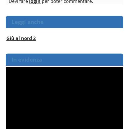
Devi fare
login
per poter commentare.
Leggi anche
Giù al nord 2
In evidenza