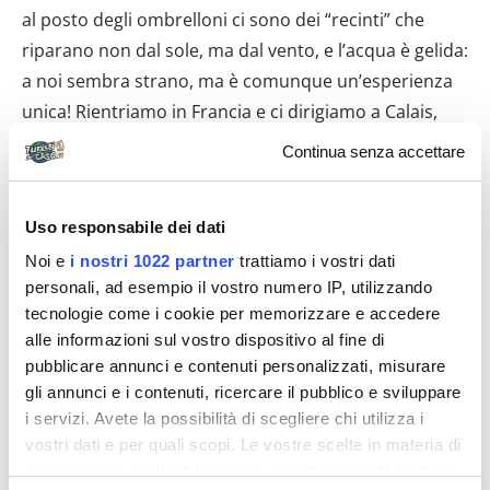
al posto degli ombrelloni ci sono dei “recinti” che
riparano non dal sole, ma dal vento, e l’acqua è gelida:
a noi sembra strano, ma è comunque un’esperienza
unica! Rientriamo in Francia e ci dirigiamo a Calais,
facendo prima una sosta a
Bergues
, il paese dove
Continua senza accettare
hanno girato “Giù al Nord”, uno dei nostri film
preferiti. Foto di rito davanti all’ufficio postale e al bar
Uso responsabile dei dati
della caduta, e poi puntiamo su Calais.
Noi e
i nostri 1022 partner
trattiamo i vostri dati
Calais
ci impressiona per l’immenso campo profughi
personali, ad esempio il vostro numero IP, utilizzando
in prossimità del porto e per la spiaggia, purtroppo il
tecnologie come i cookie per memorizzare e accedere
alle informazioni sul vostro dispositivo al fine di
tempo è molto velato e non si riesce a vedere Dover e
pubblicare annunci e contenuti personalizzati, misurare
le sue famose bianche scogliere; con il sole, si
gli annunci e i contenuti, ricercare il pubblico e sviluppare
scorgono bene in lontananza: qua la
Gran Bretagna
i servizi. Avete la possibilità di scegliere chi utilizza i
dista solo 36 km . Ma bisogna subito rimettersi “on
vostri dati e per quali scopi. Le vostre scelte in materia di
the road”… una cena da Pancook e una notte all’IBIS di
privacy sono applicabili solo su questa proprietà digitale