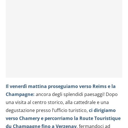
analizzare il nostro traffico. Condividiamo inoltre
informazioni sul modo in cui utilizzi il nostro sito con i
nostri partner che si occupano di analisi dei dati web,
pubblicità e social media, i quali potrebbero combinarle
con altre informazioni che hai fornito loro o che hanno
raccolto dal tuo utilizzo dei loro servizi.
Il venerdì mattina proseguiamo verso Reims e la
Champagne:
ancora degli splendidi paesaggi! Dopo
una visita al centro storico, alla cattedrale e una
degustazione presso l’ufficio turistico,
ci dirigiamo
verso Chamery e percorriamo la Route Touristique
du Champagne fino a Verzenay
, fermandoci ad