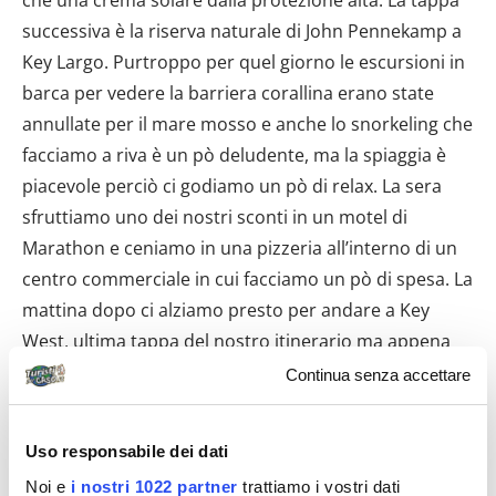
successiva è la riserva naturale di John Pennekamp a
Key Largo. Purtroppo per quel giorno le escursioni in
barca per vedere la barriera corallina erano state
annullate per il mare mosso e anche lo snorkeling che
facciamo a riva è un pò deludente, ma la spiaggia è
piacevole perciò ci godiamo un pò di relax. La sera
sfruttiamo uno dei nostri sconti in un motel di
Marathon e ceniamo in una pizzeria all’interno di un
centro commerciale in cui facciamo un pò di spesa. La
mattina dopo ci alziamo presto per andare a Key
West, ultima tappa del nostro itinerario ma appena
partiti veniamo incuriositi dai cartelli che indicano
Continua senza accettare
l’attraversamento della carreggiata da parte di cervi e
infatti nel giro di poche decine di minuti ne vediamo 4
Uso responsabile dei dati
o 5 che passano placidamente da un lato all’altro
Noi e
i nostri 1022 partner
trattiamo i vostri dati
della strada. Gli automobilisti del posto sono molto