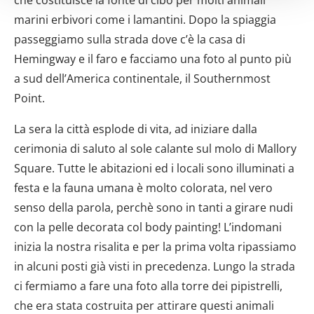
attivamente alla ricerca di caratteristiche specifiche
marini erbivori come i lamantini. Dopo la spiaggia
(impronte digitali).
passeggiamo sulla strada dove c’è la casa di
Approfondisci come vengono elaborati i tuoi dati personali
e imposta le tue preferenze nella
sezione dettagli
. Puoi
Hemingway e il faro e facciamo una foto al punto più
modificare o ritirare il tuo consenso in qualsiasi momento
a sud dell’America continentale, il Southernmost
dalla Dichiarazione sui cookie.
Point.
Utilizziamo i cookie per personalizzare contenuti ed
La sera la città esplode di vita, ad iniziare dalla
annunci, per fornire funzionalità dei social media e per
cerimonia di saluto al sole calante sul molo di Mallory
analizzare il nostro traffico. Condividiamo inoltre
Square. Tutte le abitazioni ed i locali sono illuminati a
informazioni sul modo in cui utilizzi il nostro sito con i
festa e la fauna umana è molto colorata, nel vero
nostri partner che si occupano di analisi dei dati web,
senso della parola, perchè sono in tanti a girare nudi
pubblicità e social media, i quali potrebbero combinarle
con altre informazioni che hai fornito loro o che hanno
con la pelle decorata col body painting! L’indomani
raccolto dal tuo utilizzo dei loro servizi.
inizia la nostra risalita e per la prima volta ripassiamo
in alcuni posti già visti in precedenza. Lungo la strada
ci fermiamo a fare una foto alla torre dei pipistrelli,
che era stata costruita per attirare questi animali