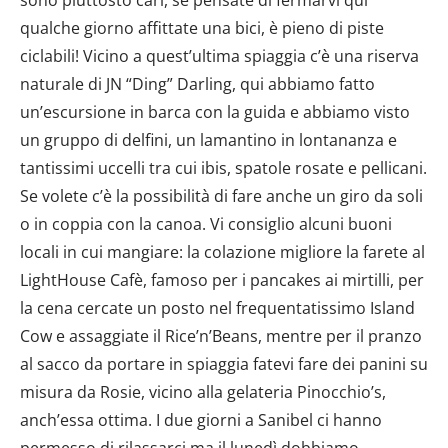
qualche giorno affittate una bici, è pieno di piste
ciclabili! Vicino a quest’ultima spiaggia c’è una riserva
naturale di JN “Ding” Darling, qui abbiamo fatto
un’escursione in barca con la guida e abbiamo visto
un gruppo di delfini, un lamantino in lontananza e
tantissimi uccelli tra cui ibis, spatole rosate e pellicani.
Se volete c’è la possibilità di fare anche un giro da soli
o in coppia con la canoa. Vi consiglio alcuni buoni
locali in cui mangiare: la colazione migliore la farete al
LightHouse Cafè, famoso per i pancakes ai mirtilli, per
la cena cercate un posto nel frequentatissimo Island
Cow e assaggiate il Rice’n’Beans, mentre per il pranzo
al sacco da portare in spiaggia fatevi fare dei panini su
misura da Rosie, vicino alla gelateria Pinocchio’s,
anch’essa ottima. I due giorni a Sanibel ci hanno
permesso di rilassarci ma il lunedì dobbiamo