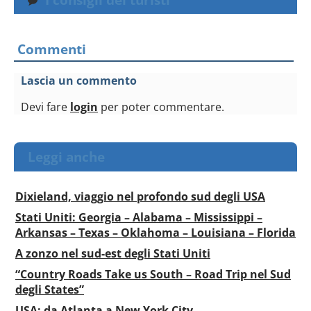
Commenti
Lascia un commento
Devi fare
login
per poter commentare.
Leggi anche
Dixieland, viaggio nel profondo sud degli USA
Stati Uniti: Georgia – Alabama – Mississippi –
Arkansas – Texas – Oklahoma – Louisiana – Florida
A zonzo nel sud-est degli Stati Uniti
“Country Roads Take us South – Road Trip nel Sud
degli States”
USA: da Atlanta a New York City